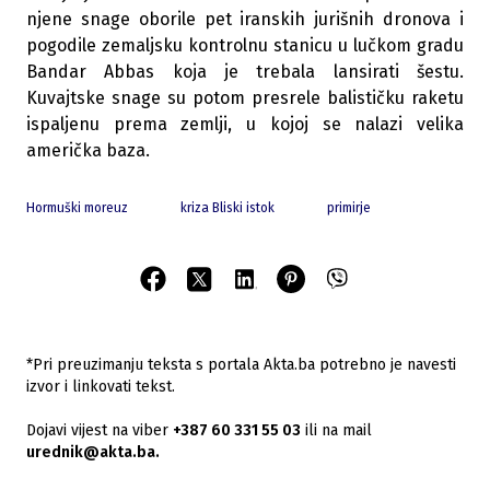
njene snage oborile pet iranskih jurišnih dronova i
pogodile zemaljsku kontrolnu stanicu u lučkom gradu
Bandar Abbas koja je trebala lansirati šestu.
Kuvajtske snage su potom presrele balističku raketu
ispaljenu prema zemlji, u kojoj se nalazi velika
američka baza.
Hormuški moreuz
kriza Bliski istok
primirje
*Pri preuzimanju teksta s portala Akta.ba potrebno je navesti
izvor i linkovati tekst.
Dojavi vijest na viber
+387 60 331 55 03
ili na mail
urednik@akta.ba.