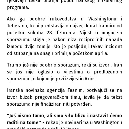
rješavaju teška pitanja poput iranskog nuklearnog
programa.
Ako ga odobre rukovodstva u Washingtonu i
Teheranu, to bi predstavljalo najveći korak ka miru od
početka sukoba 28. februara. Vijest o mogućem
sporazumu stigla je nakon niza recipročnih napada
između dvije zemlje, što je posljednji takav incident
od stupanja na snagu primirja početkom aprila.
Trump još nije odobrio sporazum, rekli su izvori. Iran
se još nije oglasio o vijestima o predloženom
sporazumu, o kojem je prvi izvijestio Axios.
Iranska novinska agencija Tasnim, pozivajući se na
izvor blizak pregovaračkom timu, javila je da tekst
sporazuma nije finaliziran niti potvrđen.
''Još nismo tamo, ali smo vrlo blizu i nastavit ćemo
raditi na tome''
- rekao je novinarima u Washingtonu