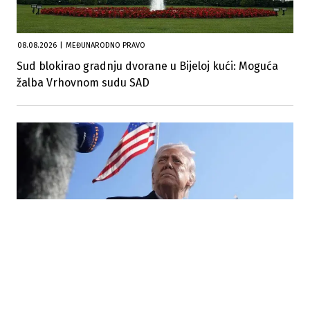
08.08.2026
|
MEĐUNARODNO PRAVO
Sud blokirao gradnju dvorane u Bijeloj kući: Moguća
žalba Vrhovnom sudu SAD
07.08.2026
|
STANJE NA BLISKOM ISTOKU
Trump o ratu s Iranom: Sukob će uskoro završiti,