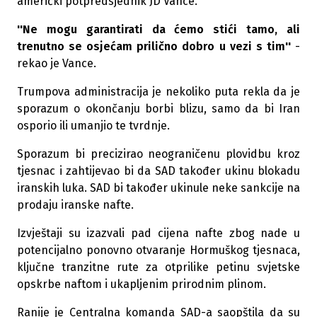
američki potpredsjednik JD Vance.
''Ne mogu garantirati da ćemo stići tamo, ali
trenutno se osjećam prilično dobro u vezi s tim''
-
rekao je Vance.
Trumpova administracija je nekoliko puta rekla da je
sporazum o okončanju borbi blizu, samo da bi Iran
osporio ili umanjio te tvrdnje.
Sporazum bi precizirao neograničenu plovidbu kroz
tjesnac i zahtijevao bi da SAD također ukinu blokadu
iranskih luka. SAD bi također ukinule neke sankcije na
prodaju iranske nafte.
Izvještaji su izazvali pad cijena nafte zbog nade u
potencijalno ponovno otvaranje Hormuškog tjesnaca,
ključne tranzitne rute za otprilike petinu svjetske
opskrbe naftom i ukapljenim prirodnim plinom.
Ranije je Centralna komanda SAD-a saopštila da su