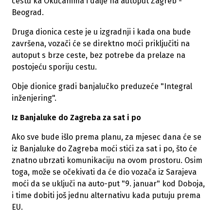
cestu ka Okučanima i dalje na autoput Zagreb -
Beograd.
Druga dionica ceste je u izgradnji i kada ona bude
završena, vozači će se direktno moći priključiti na
autoput s brze ceste, bez potrebe da prelaze na
postojeću sporiju cestu.
Obje dionice gradi banjalučko preduzeće "Integral
inženjering".
Iz Banjaluke do Zagreba za sat i po
Ako sve bude išlo prema planu, za mjesec dana će se
iz Banjaluke do Zagreba moći stići za sat i po, što će
znatno ubrzati komunikaciju na ovom prostoru. Osim
toga, može se očekivati da će dio vozača iz Sarajeva
moći da se uključi na auto-put "9. januar" kod Doboja,
i time dobiti još jednu alternativu kada putuju prema
EU.