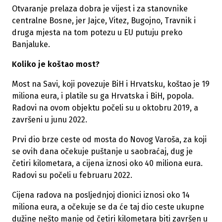
Otvaranje prelaza dobra je vijest i za stanovnike
centralne Bosne, jer Jajce, Vitez, Bugojno, Travnik i
druga mjesta na tom potezu u EU putuju preko
Banjaluke.
Koliko je koštao most?
Most na Savi, koji povezuje BiH i Hrvatsku, koštao je 19
miliona eura, i platile su ga Hrvatska i BiH, popola.
Radovi na ovom objektu počeli su u oktobru 2019, a
završeni u junu 2022.
Prvi dio brze ceste od mosta do Novog Varoša, za koji
se ovih dana očekuje puštanje u saobraćaj, dug je
četiri kilometara, a cijena iznosi oko 40 miliona eura.
Radovi su počeli u februaru 2022.
Cijena radova na posljednjoj dionici iznosi oko 14
miliona eura, a očekuje se da će taj dio ceste ukupne
dužine nešto manje od četiri kilometara biti završen u