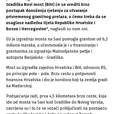
Gradiška Novi most (BiH) će se urediti kroz
postupak donošenja rješenja za otvaranje
privremenog graničnog prelaza, o čemu treba da se
usaglase nadležna tijela Republike Hrvatske i
Bosne i Hercegovine"
, naglasili su nam oni.
EU je izgradnju mosta na Savi pomogla grantom od 6,3
miliona maraka, a učestvovala je i u finansiranju i
grantovima za izgradnju Mahovljanske petlje i
autoputa Banjaluka - Gradiška.
Most su izgradile zajedno Hrvatska i BiH, odnosno RS,
po principu pola - pola. Brzu cestu u potpunosti
finansira Hrvatska i dio je koridora koji ta zemlja gradi
ka Mađarskoj.
Podsjećanja radi, prva 4,5 kilometara brze ceste, koja
ide od mosta na Savi kod Gradiške do Novog Varoša,
završena su i tu će se vozači priključivati na postojeću