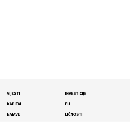
19.05.2026
|
NAKON URUŠAVANJA DIJELA MOSTA
Gradiška zatvorena, Vijeće ministara će imati hitnu
sjednicu
VIJESTI
INVESTICIJE
13.05.2026
|
ŠTA UČINITI
KAPITAL
EU
Vožnja u rikverz na naplatnim kućicama u Hrvatskoj
NAJAVE
LIČNOSTI
može vas koštati do 920 eura
KARIJERA
PAUZA