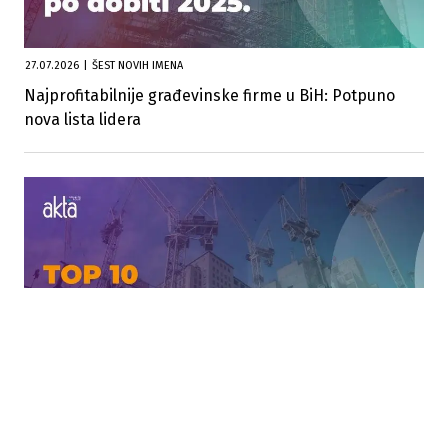
27.07.2026
|
ŠEST NOVIH IMENA
Najprofitabilnije građevinske firme u BiH: Potpuno
nova lista lidera
27.07.2026
|
POTRES NA LISTI
Veliki preokret među građevinskim gigantima: