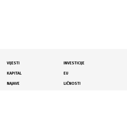
VIJESTI
INVESTICIJE
16.07.2026
|
ENERGETSKO TRŽIŠTE U PORASTU
KAPITAL
EU
Novi talas poskupljenja u RS: Cijene goriva preko 3 KM
NAJAVE
LIČNOSTI
KARIJERA
PAUZA
ANALIZE