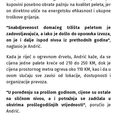
kupovini posebno obrate pažnju na kvalitet peleta, jer
on direktno utiče na energetsku efikasnost i ukupne
troškove grijanja.
"Snabdjevenost domaćeg tržišta peletom je
zadovoljavajuća, a iako je došlo do oporavka izvoza,
on je i dalje ispod nivoa iz prethodnih godina"
,
naglasio je Andrić.
Kada je riječ o ogrevnom drvetu, Andrić kaže, da se
cijena jedne palete kreće od 210 do 250 KM, dok je
cijena prostornog metra ogreva oko 110 KM, kao i da u
ovom slučaju sve zavisi od lokacije, dostupnosti i
organizacije prevoza.
"U poređenju sa prošlom godinom, cijene su ostale
na sličnom nivou, a i potražnja se zadržala u
okvirima prošlogodišnjih vrijednosti"
, poručio je
Andrić.