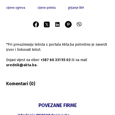
cijene ogreva
cijene peleta
grijanje BiH
*Pri preuzimanju teksta s portala Akta.ba potrebno je navesti
izvor i linkovati tekst.
Dojavi vijest na viber
+387 60 331 55 03
ili na mail
urednik@akta.ba.
Komentari (
0
)
POVEZANE FIRME