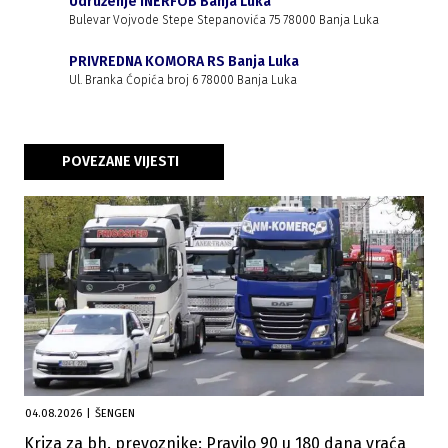
Udruženje INERFOB Banja Luka
Bulevar Vojvode Stepe Stepanovića 75 78000 Banja Luka
PRIVREDNA KOMORA RS Banja Luka
Ul. Branka Ćopića broj 6 78000 Banja Luka
POVEZANE VIJESTI
04.08.2026
|
ŠENGEN
Kriza za bh. prevoznike: Pravilo 90 u 180 dana vraća