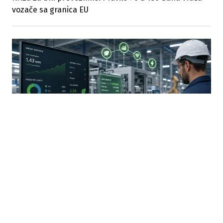
vozače sa granica EU
30.07.2026
|
JAVNI POZIV ZA PODRŠKU PROIZVODNIM PREDUZEĆIMA
Grantovi za digitalno upravljanje energijom u
proizvodnim MSP-ovima