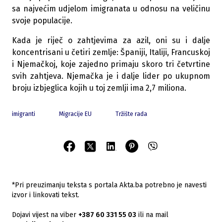
sa najvećim udjelom imigranata u odnosu na veličinu
svoje populacije.
Kada je riječ o zahtjevima za azil, oni su i dalje
koncentrisani u četiri zemlje: Španiji, Italiji, Francuskoj
i Njemačkoj, koje zajedno primaju skoro tri četvrtine
svih zahtjeva. Njemačka je i dalje lider po ukupnom
broju izbjeglica kojih u toj zemlji ima 2,7 miliona.
imigranti
Migracije EU
Tržište rada
*Pri preuzimanju teksta s portala Akta.ba potrebno je navesti
izvor i linkovati tekst.
Dojavi vijest na viber
+387 60 331 55 03
ili na mail