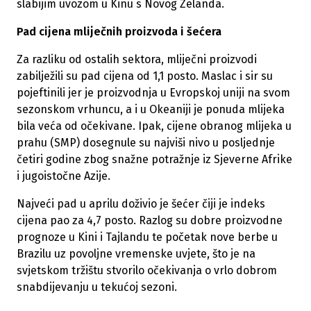
slabijim uvozom u Kinu s Novog Zelanda.
Pad cijena mliječnih proizvoda i šećera
Za razliku od ostalih sektora, mliječni proizvodi
zabilježili su pad cijena od 1,1 posto. Maslac i sir su
pojeftinili jer je proizvodnja u Evropskoj uniji na svom
sezonskom vrhuncu, a i u Okeaniji je ponuda mlijeka
bila veća od očekivane. Ipak, cijene obranog mlijeka u
prahu (SMP) dosegnule su najviši nivo u posljednje
četiri godine zbog snažne potražnje iz Sjeverne Afrike
i jugoistočne Azije.
Najveći pad u aprilu doživio je šećer čiji je indeks
cijena pao za 4,7 posto. Razlog su dobre proizvodne
prognoze u Kini i Tajlandu te početak nove berbe u
Brazilu uz povoljne vremenske uvjete, što je na
svjetskom tržištu stvorilo očekivanja o vrlo dobrom
snabdijevanju u tekućoj sezoni.