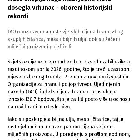
dosegla vrhunac - oboreni historijski
rekordi
FAO upozorava na rast svjetskih cijena hrane zbog
skupljih žitarica, mesa i biljnih ulja, dok su šećer i
mliječni proizvodi pojeftinili.
Svjetske cijene prehrambenih proizvoda zabilježile su
rast i tokom aprila 2026. godine, što je treći uzastopni
mjesecuzlaznog trenda. Prema najnovijem izvještaju
Organizacije za hranu i poljoprivredu Ujedinjenih
naroda (FAO), indeks cijena hrane u prosjeku je
iznosio 130,7 bodova, što je za 1,6 posto više u odnosu
na revidirani martovki nivo.
Iako su poskupjela biljna ulja, meso i žitarice, taj je
rast djelomično ublažen padom cijena šećera i
mliječnih proizvoda. U poređenju s prošlom godinom,