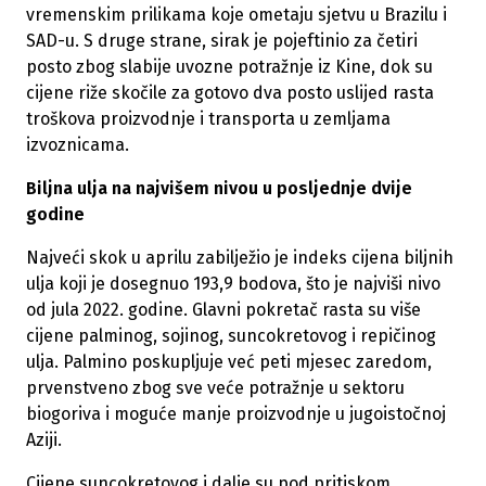
vremenskim prilikama koje ometaju sjetvu u Brazilu i
SAD-u. S druge strane, sirak je pojeftinio za četiri
posto zbog slabije uvozne potražnje iz Kine, dok su
cijene riže skočile za gotovo dva posto uslijed rasta
troškova proizvodnje i transporta u zemljama
izvoznicama.
Biljna ulja na najvišem nivou u posljednje dvije
godine
Najveći skok u aprilu zabilježio je indeks cijena biljnih
ulja koji je dosegnuo 193,9 bodova, što je najviši nivo
od jula 2022. godine. Glavni pokretač rasta su više
cijene palminog, sojinog, suncokretovog i repičinog
ulja. Palmino poskupljuje već peti mjesec zaredom,
prvenstveno zbog sve veće potražnje u sektoru
biogoriva i moguće manje proizvodnje u jugoistočnoj
Aziji.
Cijene suncokretovog i dalje su pod pritiskom