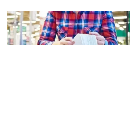
03.07.2026
|
GLOBALNI POREMEĆAJI
FAO: Globalne cijene hrane u junu zabilježile blagi pad