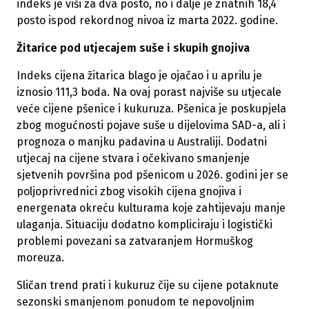
indeks je viši za dva posto, no i dalje je znatnih 18,4
posto ispod rekordnog nivoa iz marta 2022. godine.
Žitarice pod utjecajem suše i skupih gnojiva
Indeks cijena žitarica blago je ojačao i u aprilu je
iznosio 111,3 boda. Na ovaj porast najviše su utjecale
veće cijene pšenice i kukuruza. Pšenica je poskupjela
zbog mogućnosti pojave suše u dijelovima SAD-a, ali i
prognoza o manjku padavina u Australiji. Dodatni
utjecaj na cijene stvara i očekivano smanjenje
sjetvenih površina pod pšenicom u 2026. godini jer se
poljoprivrednici zbog visokih cijena gnojiva i
energenata okreću kulturama koje zahtijevaju manje
ulaganja. Situaciju dodatno kompliciraju i logistički
problemi povezani sa zatvaranjem Hormuškog
moreuza.
Sličan trend prati i kukuruz čije su cijene potaknute
sezonski smanjenom ponudom te nepovoljnim