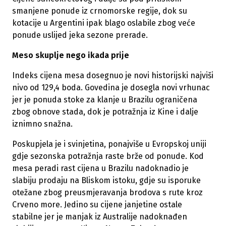
smanjene ponude iz crnomorske regije, dok su
kotacije u Argentini ipak blago oslabile zbog veće
ponude uslijed jeka sezone prerade.
Meso skuplje nego ikada prije
Indeks cijena mesa dosegnuo je novi historijski najviši
nivo od 129,4 boda. Govedina je dosegla novi vrhunac
jer je ponuda stoke za klanje u Brazilu ograničena
zbog obnove stada, dok je potražnja iz Kine i dalje
iznimno snažna.
Poskupjela je i svinjetina, ponajviše u Evropskoj uniji
gdje sezonska potražnja raste brže od ponude. Kod
mesa peradi rast cijena u Brazilu nadoknadio je
slabiju prodaju na Bliskom istoku, gdje su isporuke
otežane zbog preusmjeravanja brodova s rute kroz
Crveno more. Jedino su cijene janjetine ostale
stabilne jer je manjak iz Australije nadoknađen