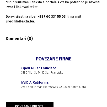
*Pri preuzimanju teksta s portala Akta.ba potrebno je navesti
izvor i linkovati tekst.
Dojavi vijest na viber
+387 60 331 55 03
ili na mail
urednik@akta.ba.
Komentari (
0
)
POVEZANE FIRME
Open AI San Francisco
3180 18th St 94110 San Francisko
NVIDIA, California
2788 San Tomas Expressway CA 95051 Santa Clara
POVEZANE VIJESTI