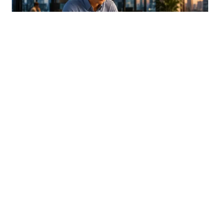
03.08.2026
|
TRANSPARENTNOST UMJETNE INTELIGENCIJE
Od sada obavezne oznake za AI sadržaj: Nova pravila
EU stupila na snagu