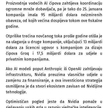
Proizvodnja vodećih AI čipova zahtijeva koordinaciju
ogromne mreže dobavljača, pa je tako do 25. januara
kompanija imala 95 milijardi dolara neizmirenih
obaveza, od kojih većina dospijeva tokom ove fiskalne
godine.
Otprilike trećina novčanog toka prošle godine otišla je
na ulaganja u druge kompanije, uključujući 13 milijardi
dolara za licencni ugovor s kompanijom za dizajn
čipova Groq i 17,5 milijardi dolara za udjele u
privatnim kompanijama.
Ako AI modeli poput Anthropic ili OpenAI zahtijevaju
infrastrukturu, Nvidia preuzima vlasničke udjele u
zamjenu za finansiranje, a ova investiciona strategija
osmišljena je da stvori ekosistem zavisan od Nvidijine
tehnologije.
Optimističan pogled jeste da Nvidia pomaže u
rješavanju uskih grla u razvoju vještačke inteligencije,