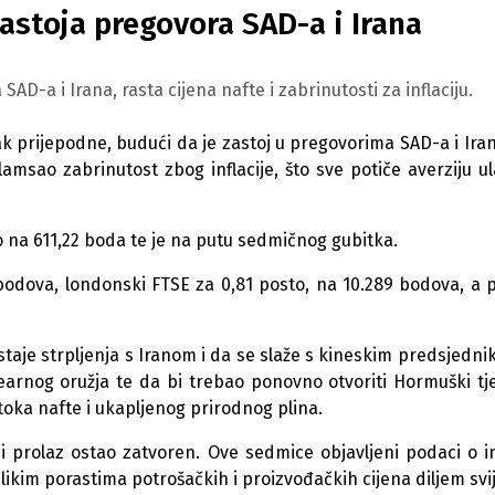
astoja pregovora SAD-a i Irana
D-a i Irana, rasta cijena nafte i zabrinutosti za inflaciju.
k prijepodne, budući da je zastoj u pregovorima SAD-a i Ira
msao zabrinutost zbog inflacije, što sve potiče averziju u
o na 611,22 boda te je na putu sedmičnog gubitka.
bodova, londonski FTSE za 0,81 posto, na 10.289 bodova, a p
aje strpljenja s Iranom i da se slaže s kineskim predsjedni
earnog oružja te da bi trebao ponovno otvoriti Hormuški tj
toka nafte i ukapljenog prirodnog plina.
ni prolaz ostao zatvoren. Ove sedmice objavljeni podaci o inf
elikim porastima potrošačkih i proizvođačkih cijena diljem svi