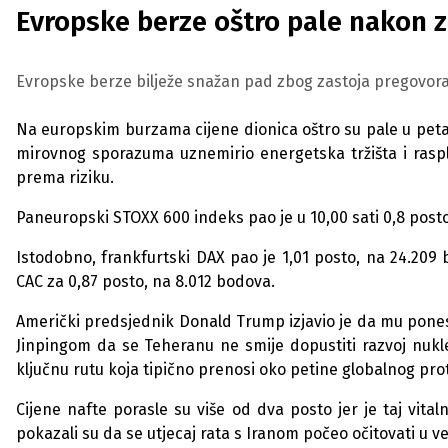
Evropske berze oštro pale nakon z
Evropske berze bilježe snažan pad zbog zastoja pregovora SA
Na europskim burzama cijene dionica oštro su pale u peta
mirovnog sporazuma uznemirio energetska tržišta i raspla
prema riziku.
Paneuropski STOXX 600 indeks pao je u 10,00 sati 0,8 post
Istodobno, frankfurtski DAX pao je 1,01 posto, na 24.209 
CAC za 0,87 posto, na 8.012 bodova.
Američki predsjednik Donald Trump izjavio je da mu ponest
Jinpingom da se Teheranu ne smije dopustiti razvoj nukl
ključnu rutu koja tipično prenosi oko petine globalnog pro
Cijene nafte porasle su više od dva posto jer je taj vital
pokazali su da se utjecaj rata s Iranom počeo očitovati u v