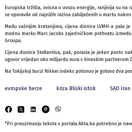
Europska tržišta, ovisna o uvozu energije, ranjivija su na 
se oporavile od najnižih razina zabilježenih u martu nakon 
Među važnijim kretanjima, cijena dionice LVMH-a pala je
modnu marku Marc Jacobs zajedničkom pothvatu između up
Groupa.
Cijena dionice Stellantisa, pak, porasla je jedan posto na
ugovor vrijedan oko milijardu eura s kineskim partnerom 
Na Tokijskoj burzi Nikkei indeks potonuo je gotovo dva po
evropske berze
kriza Bliski istok
SAD Iran
*Pri preuzimanju teksta s portala Akta.ba potrebno je navest