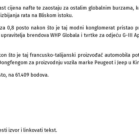
rast cijena nafte te zaostaju za ostalim globalnim burzama, k
izbijanja rata na Bliskom istoku.
 za 0,8 posto nakon što je taj modni konglomerat pristao p
ravitelja brendova WHP Globala i tvrtke za odjeću G-III A
kon što je taj francusko-talijanski proizvođač automobila po
Dongfengom za proizvodnju vozila marke Peugeot i Jeep u Kin
sto, na 61.409 bodova.
i izvor i linkovati tekst.