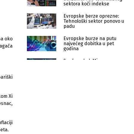
sektora koči indekse
Evropske berze oprezne:
Tehnološki sektor ponovo u
padu
Evropske burze na putu
na oko
najvećeg dobitka u pet
lagača
godina
Snažan skok Microna
pokrenuo talas rasta na
svjetskim berzama
ariški
Evropske berze u padu: Prate
oštar zaokret Wall Streeta
kom Xi
esnac,
Evropske burze dosegnule
historijske rekorde nakon
sporazuma SAD-a i Irana
laciji
Cijene nafte pale na najniži nivo u tri
jeta.
mjeseca nakon sporazuma SAD-a i