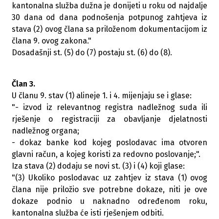
kantonalna služba dužna je donijeti u roku od najdalje
30 dana od dana podnošenja potpunog zahtjeva iz
stava (2) ovog člana sa priloženom dokumentacijom iz
člana 9. ovog zakona."
Dosadašnji st. (5) do (7) postaju st. (6) do (8).
Član 3.
U članu 9. stav (1) alineje 1. i 4. mijenjaju se i glase:
"- izvod iz relevantnog registra nadležnog suda ili
rješenje o registraciji za obavljanje djelatnosti
nadležnog organa;
- dokaz banke kod kojeg poslodavac ima otvoren
glavni račun, a kojeg koristi za redovno poslovanje;".
Iza stava (2) dodaju se novi st. (3) i (4) koji glase:
"(3) Ukoliko poslodavac uz zahtjev iz stava (1) ovog
člana nije priložio sve potrebne dokaze, niti je ove
dokaze podnio u naknadno određenom roku,
kantonalna služba će isti rješenjem odbiti.