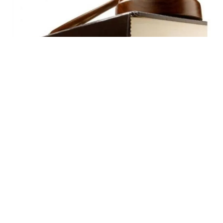
03.08.2026
|
ZAKON O BUDŽETU INSTITUCIJA
Zakon o budžetu Institucija Bosne i Hercegovine i
međunarodnih obaveza Bosne i Hercegovine