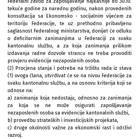
Federalni zavod za zapošljavanje najkasnije do 30.10.
tekuće godine za narednu godinu, nakon provedenih
konsultacija sa Ekonomsko - socijalnim vijećem za
teritoriju Federacije, te uz prethodno pribavljenu
saglasnost Federalnog ministarstva, donijet će odluku
o deficitarnim zanimanjima u Federaciji za svaku
kantonalnu službu, a za koja zanimanja prilikom
izdavanja radne dozvole strancu ne treba provoditi
provjeru evidencije nezaposlenih osoba.
(2) Procjena stanja i potreba na tržištu rada iz stava
(1) ovoga člana, utvrđivat će se na nivou Federacije za
svaku kantonalnu službu, a na osnovu kriterija koji se
odnose na:
a) zanimanja koja nedostaju, odnosno za zanimanja
za koja se ne može osigurati zapošljavanje
nezaposlenih osoba sa evidencije kantonalnih službi,
b) provedbu strateških i investicijskih projekata,
c) druge okolnosti važne za ekonomski rast i održivi
razvoj.