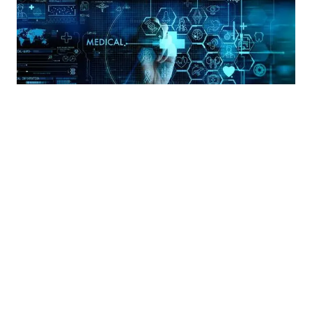
27.03.2026
|
TÜV NORD ADRIATIC D.O.O. I QUALITYCERT D.O.O.
GDP seminar: Zahtjevi dobre distributivne prakse
medicinskih sredstava u BiH