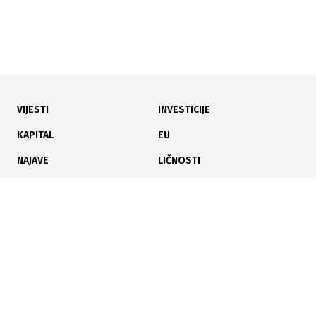
20.01.2026
|
SEMINAR
IFS Food ver. 8
VIJESTI
INVESTICIJE
KAPITAL
EU
NAJAVE
LIČNOSTI
KARIJERA
PAUZA
ANALIZE
19.01.2026
|
TUV NORD
ISO 45001: Auditori za sigurniji rad