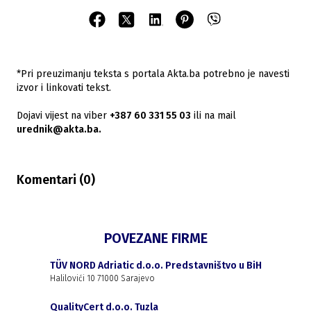
*Pri preuzimanju teksta s portala Akta.ba potrebno je navesti
izvor i linkovati tekst.
Dojavi vijest na viber
+387 60 331 55 03
ili na mail
urednik@akta.ba.
Komentari (
0
)
POVEZANE FIRME
TÜV NORD Adriatic d.o.o. Predstavništvo u BiH
Halilovići 10 71000 Sarajevo
QualityCert d.o.o. Tuzla