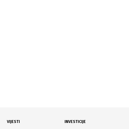
21.01.2026
|
SEMINAR
Planiranje prodaje
20.01.2026
|
SEMINAR
IFS Food ver. 8
VIJESTI
INVESTICIJE