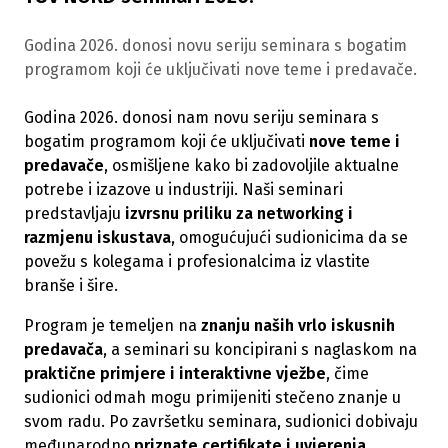
Godina 2026. donosi novu seriju seminara s bogatim
programom koji će uključivati nove teme i predavače.
Godina 2026. donosi nam novu seriju seminara s
bogatim programom koji će uključivati
nove teme i
predavače
, osmišljene kako bi zadovoljile aktualne
potrebe i izazove u industriji. Naši seminari
predstavljaju
izvrsnu priliku za networking i
razmjenu iskustava
, omogućujući sudionicima da se
povežu s kolegama i profesionalcima iz vlastite
branše i šire.
Program je temeljen na
znanju naših vrlo iskusnih
predavača
, a seminari su koncipirani s naglaskom na
praktične primjere i interaktivne vježbe
, čime
sudionici odmah mogu primijeniti stečeno znanje u
svom radu. Po završetku seminara, sudionici dobivaju
međunarodno
priznate certifikate i uvjerenja
.