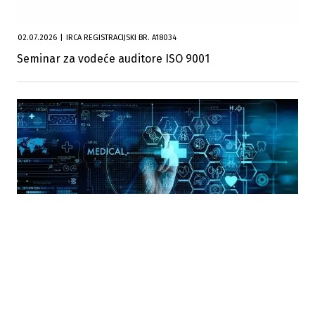
02.07.2026
|
IRCA REGISTRACIJSKI BR. A18034
Seminar za vodeće auditore ISO 9001
27.03.2026
|
TÜV NORD ADRIATIC D.O.O. I QUALITYCERT D.O.O.
GDP seminar: Zahtjevi dobre distributivne prakse
medicinskih sredstava u BiH