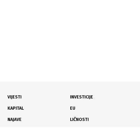
19.01.2026
|
TUV NORD
ISO 45001: Auditori za sigurniji rad
VIJESTI
INVESTICIJE
KAPITAL
EU
NAJAVE
LIČNOSTI
KARIJERA
PAUZA