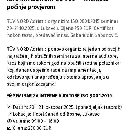
počinje provjerom
TÜV NORD Adriatic organizira ISO 9001:2015 seminar
20–21.10.2025. u Lukavcu. Cijena 250 EUR. Certifikat
nakon testa, predavač mr.sc. Sabahudin Šabanović.
TÜV NORD Adriatic ponovo organizira jedan od svojih
najtraženijih stručnih seminara za interne auditore,
kroz koji smo tokom godina obučili stotine polaznika
koji danas uspješno rade na implementaciji,
održavanju i unapređenju sistema upravljanja u
svojim organizacijama.
📢
SEMINAR ZA INTERNE AUDITORE ISO 9001:2015
📅
Datum: 20. i 21. oktobar 2025. (ponedjeljak i utorak)
📍
Lokacija: Hotel Senad od Bosne, Lukavac
🕘
Vrijeme: 09:00 – 16:00
💶
Cijena: 250,00 EUR