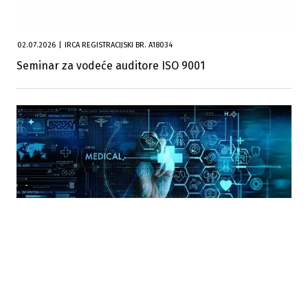
02.07.2026
|
IRCA REGISTRACIJSKI BR. A18034
Seminar za vodeće auditore ISO 9001
27.03.2026
|
TÜV NORD ADRIATIC D.O.O. I QUALITYCERT D.O.O.
GDP seminar: Zahtjevi dobre distributivne prakse
medicinskih sredstava u BiH