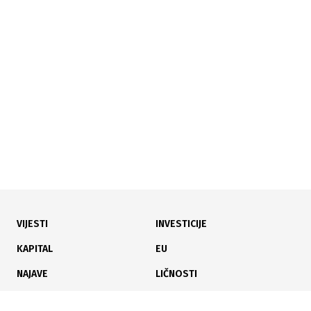
Planiranje prodaje
20.01.2026
|
SEMINAR
IFS Food ver. 8
VIJESTI
INVESTICIJE
KAPITAL
EU
NAJAVE
LIČNOSTI
KARIJERA
PAUZA