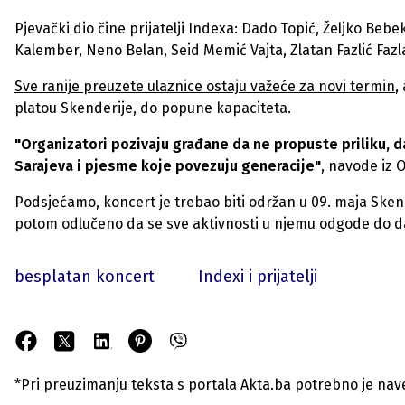
Pjevački dio čine prijatelji Indexa: Dado Topić, Željko Be
Kalember, Neno Belan, Seid Memić Vajta, Zlatan Fazlić Fazla,
Sve ranije preuzete ulaznice ostaju važeće za novi termin
,
platou Skenderije, do popune kapaciteta.
"Organizatori pozivaju građane da ne propuste priliku, 
Sarajeva i pjesme koje povezuju generacije"
, navode iz 
Podsjećamo, koncert je trebao biti održan u 09. maja Skende
potom odlučeno da se sve aktivnosti u njemu odgode do dal
besplatan koncert
Indexi i prijatelji
*Pri preuzimanju teksta s portala Akta.ba potrebno je navest