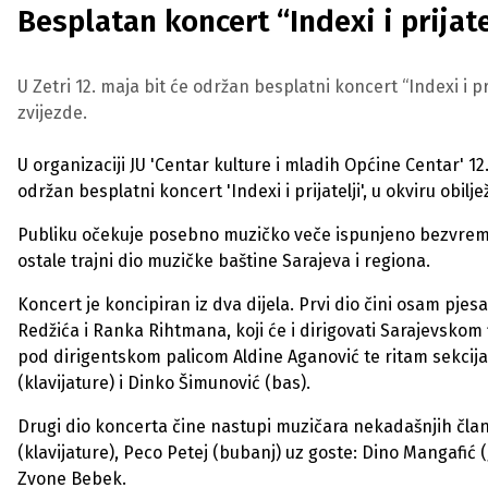
Besplatan koncert “Indexi i prijate
U Zetri 12. maja bit će održan besplatni koncert “Indexi i p
zvijezde.
U organizaciji JU 'Centar kulture i mladih Općine Centar' 12
održan besplatni koncert 'Indexi i prijatelji', u okviru obi
Publiku očekuje posebno muzičko veče ispunjeno bezvremen
ostale trajni dio muzičke baštine Sarajeva i regiona.
Koncert je koncipiran iz dva dijela. Prvi dio čini osam pje
Redžića i Ranka Rihtmana, koji će i dirigovati Sarajevskom 
pod dirigentskom palicom Aldine Aganović te ritam sekcija
(klavijature) i Dinko Šimunović (bas).
Drugi dio koncerta čine nastupi muzičara nekadašnjih člano
(klavijature), Peco Petej (bubanj) uz goste: Dino Mangafić (g
Zvone Bebek.