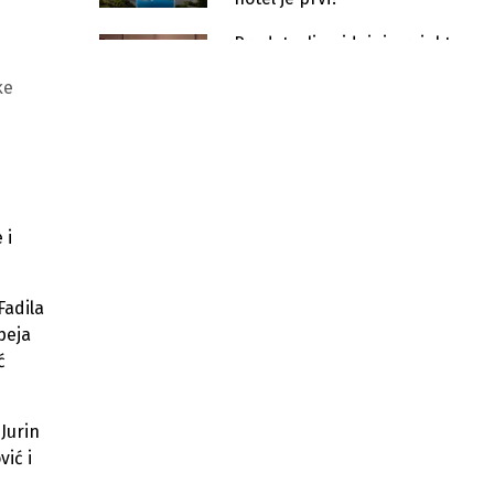
Predstavljen idejni projekt
budućeg Centra za mlade
Sarajevo u kompleksu Vila
ke
Braun
Završena rekonstrukcija u centru
Sarajeva: Radićeva ulica dobija novi
izgled
Objavljeno kako će izgledati
preuređeni prostor ako se izgradi
 i
Lidl kod stadiona Koševo
Počinje rekonstrukcija parka u
Fadila
Radićevoj ulici, radovi vrijedni gotovo
pola miliona maraka
peja
ć
Gradsko vijeće Sarajeva razmatra
novi Urbanistički plan za narednih
20 godina
Jurin
Gomila papira za jednu prostoriju:
vić i
Kako sarajevske općine dodjeljuju