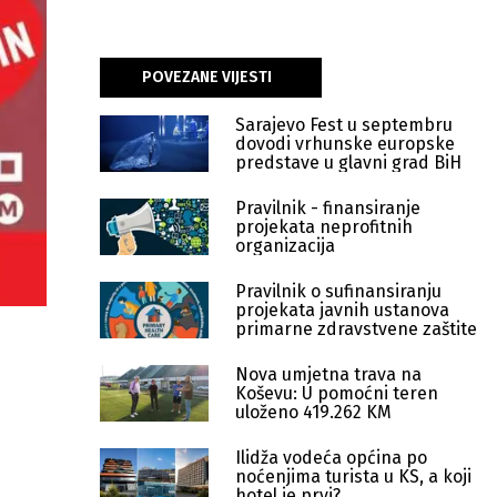
POVEZANE VIJESTI
Sarajevo Fest u septembru
dovodi vrhunske europske
predstave u glavni grad BiH
Pravilnik - finansiranje
projekata neprofitnih
organizacija
Pravilnik o sufinansiranju
projekata javnih ustanova
primarne zdravstvene zaštite
Nova umjetna trava na
Koševu: U pomoćni teren
uloženo 419.262 KM
Ilidža vodeća općina po
noćenjima turista u KS, a koji
hotel je prvi?