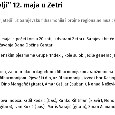
lji” 12. maja u Zetri
rijatelji” uz Sarajevsku filharmoniju i brojne regionalne muzič
. maja, s početkom u 20 sati, u dvorani Zetra u Sarajevu bit će
lježavanja Dana Općine Centar.
skim pjesmama Grupe 'Indexi', koje su obilježile generacije
sama, za tu priliku prilagođenih filharmonijskim aranžmanima 
filharmonijom. Pjevački dio, uz Filharmoniju, izvodi Hor Kasio
 Dino Mangafić (gitara), Amar Češljar (bubanj), Nenad Nešovi
va Indexa: Fadil Redžić (bas), Ranko Rihtman (klavir), Neno 
itara), Ivan Kukić (bas) i Muris Varajić (gitara), Sinan Alimano