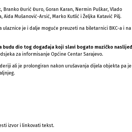
bek, Branko Đurić Đuro, Goran Karan, Nermin Puškar, Vlado
 Aida Mušanović-Arsić, Marko Kutlić i Željka Katavić Pilj.
 a ulaznice je i dalje moguće preuzeti na biletarnici BKC-a i na
da budu dio tog događaja koji slavi bogato muzičko naslije
Odsjeka za informisanje Općine Centar Sarajevo.
riji ali je prolongiran nakon urušavanja dijela objekta pa je
jnjeg.​
i izvor i linkovati tekst.