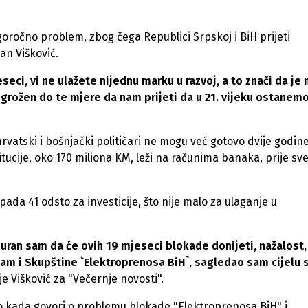
oročno problem, zbog čega Republici Srpskoj i BiH prijeti
an Višković.
eci, vi ne ulažete nijednu marku u razvoj, a to znači da je 
grožen do te mjere da nam prijeti da u 21. vijeku ostanem
hrvatski i bošnjački političari ne mogu već gotovo dvije godin
itucije, oko 170 miliona KM, leži na računima banaka, prije sv
ada 41 odsto za investicije, što nije malo za ulaganje u
guran sam da će ovih 19 mjeseci blokade donijeti, nažalost,
m i Skupštine `Elektroprenosa BiH`, sagledao sam cijelu s
 je Višković za "Večernje novosti".
ro kada govori o problemu blokade "Elektroprenosa BiH" i