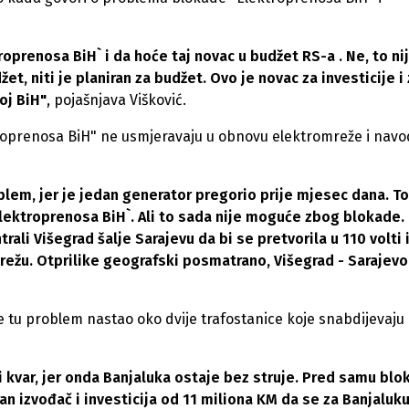
oprenosa BiH` i da hoće taj novac u budžet RS-a . Ne, to ni
žet, niti je planiran za budžet. Ovo je novac za investicije i
oj BiH"
, pojašnjava Višković.
ektroprenosa BiH" ne usmjeravaju u obnovu elektromreže i navo
lem, jer je jedan generator pregorio prije mjesec dana. To
lektroprenosa BiH`. Ali to sada nije moguće zbog blokade. 
ali Višegrad šalje Sarajevu da bi se pretvorila u 110 volti 
režu. Otprilike geografski posmatrano, Višegrad - Sarajevo
je tu problem nastao oko dvije trafostanice koje snabdijevaju c
i kvar, jer onda Banjaluka ostaje bez struje. Pred samu blo
ran izvođač i investicija od 11 miliona KM da se za Banjaluk