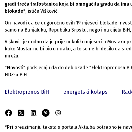
gradi treća trafostanica koja bi omogućila gradu da ima 
blokade"
, ističe Višković.
On navodi da će dugoročno ovih 19 mjeseci blokade inves
samo na Banjaluku, Republiku Srpsku, nego i na cijelu BiH, 
Višković je dodao da je prije nekoliko mjeseci u Mostaru pr
kako Mostar ne bi bio u mraku, a to se ne bi desilo da sr
mrežu.
"Novosti" podsjećaju da do deblokade "Elektroprenosa BiH"
HDZ-a BiH.
Elektroprenos BiH
energetski kolaps
Rad
*Pri preuzimanju teksta s portala Akta.ba potrebno je navest