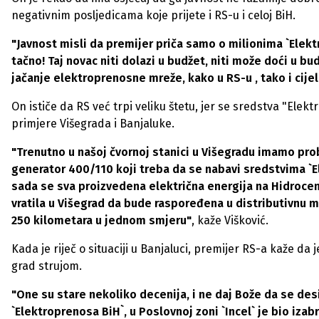
negativnim posljedicama koje prijete i RS-u i celoj BiH.
"Javnost misli da premijer priča samo o milionima `Elektr
tačno! Taj novac niti dolazi u budžet, niti može doći u bud
jačanje elektroprenosne mreže, kako u RS-u , tako i cijel
On ističe da RS već trpi veliku štetu, jer se sredstva "El
primjere Višegrada i Banjaluke.
"Trenutno u našoj čvornoj stanici u Višegradu imamo prob
generator 400/110 koji treba da se nabavi sredstvima `E
sada se sva proizvedena električna energija na Hidrocentr
vratila u Višegrad da bude raspoređena u distributivnu m
250 kilometara u jednom smjeru"
, kaže Višković.
Kada je riječ o situaciji u Banjaluci, premijer RS-a kaže da 
grad strujom.
"One su stare nekoliko decenija, i ne daj Bože da se des
`Elektroprenosa BiH`, u Poslovnoj zoni `Incel` je bio izab