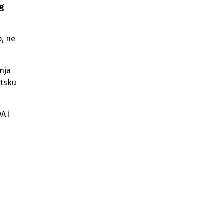
radnika
og
o, ne
inja
etsku
A i