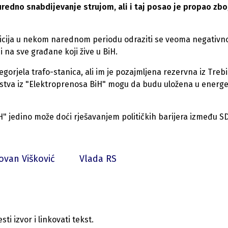
uredno snabdijevanje strujom, ali i taj posao je propao zb
ticija u nekom narednom periodu odraziti se veoma negativn
i na sve građane koji žive u BiH.
egorjela trafo-stanica, ali im je pozajmljena rezervna iz Treb
edstva iz "Elektroprenosa BiH" mogu da budu uložena u energ
 jedino može doći rješavanjem političkih barijera između SD
ovan Višković
Vlada RS
i izvor i linkovati tekst.