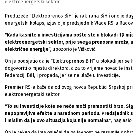
elektroenergetski sektor.
Preduzeće "Elektroprenos BiH" je rak-rana BiH i ono je dug
energetski kolaps, izjavio je predsjednik Vlade RS-a Radov
"Kada kasnite u investicijama pošto ste u blokadi 19 mjes
elektroenergetski sektor, prije svega prenosna mreža, u
električne energije
", upozorio je Višković.
On je podsjetio da je "Elektroprenos BiH" u blokadi jer se 
dogovoriti o mjestu direktora, a za to vrijeme novac te inst
Federaciji BiH, i propada, jer se ne ulaže u investicije.
Premijer RS-a kaže da od ovog novca Republici Srpskoj prip
elektroenergetski sektor.
"To su investicije koje se neće moći premostiti brzo. Si
nepopravljive efekte u narednom periodu. Predsjednik sa
i mislim da je ovo situacija koja nije normalna"
, naglasio
On je rekao da ima osjećaj da ga javnost ne razumije dob