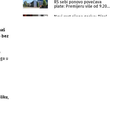
RS sebi ponovo povećava
plate: Premijeru više od 9.200
KM
Novi rast cijena goriva: Dizel
dostigao 3,27 KM, očekuju se
nova poskupljenja
naš
Opozicija protiv prodaje dijela
o bez
"Orla": Vlada RS brani ulazak
strateškog partnera
e
Vlada RS produžila subvenciju za
ega u
gorivo do 15. augusta
Vrhovni sud poništio koncesiju za
Bukovu kosu
RTRS-u blokirano svih 15 računa,
sindikat upozorava na krizu
liku,
Za rekonstrukciju puta na jahorini
više od 844.000 KM