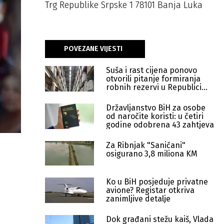
Trg Republike Srpske 1 78101 Banja Luka
POVEZANE VIJESTI
Suša i rast cijena ponovo
otvorili pitanje formiranja
robnih rezervi u Republici
Srpskoj
Državljanstvo BiH za osobe
od naročite koristi: u četiri
godine odobrena 43 zahtjeva
Za Ribnjak "Saničani"
osigurano 3,8 miliona KM
Ko u BiH posjeduje privatne
avione? Registar otkriva
zanimljive detalje
Dok građani stežu kaiš, Vlada