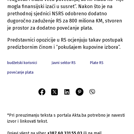
mogla finansijski izaći u susret”. Nakon što je na
prethodnoj sjednici NSRS odobreno dodatno
dugoročno zaduženje RS za 800 miliona KM, stvoren
je prostor za dodatno povećanje plata.
Predstavnici opozicije u RS ocjenjuju takav postupak
predizbornim činom i “pokušajem kupovine izbora”.
budžetski korisnici
Javni sektor RS
Plate RS
povećanje plata
*Pri preuzimanju teksta s portala Akta.ba potrebno je navesti
izvor i linkovati tekst.
Dojavi vijest na viber
+387 60 331 55 03
ili na mail