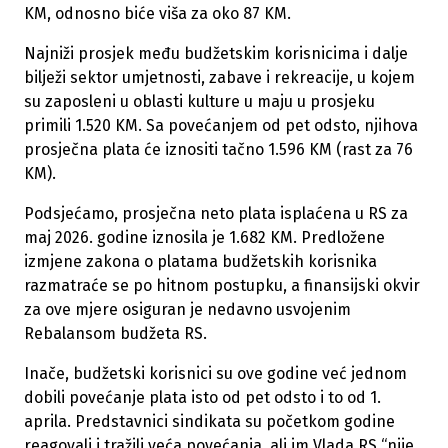
KM, odnosno biće viša za oko 87 KM.
Najniži prosjek među budžetskim korisnicima i dalje
bilježi sektor umjetnosti, zabave i rekreacije, u kojem
su zaposleni u oblasti kulture u maju u prosjeku
primili 1.520 KM. Sa povećanjem od pet odsto, njihova
prosječna plata će iznositi tačno 1.596 KM (rast za 76
KM).
Podsjećamo, prosječna neto plata isplaćena u RS za
maj 2026. godine iznosila je 1.682 KM. Predložene
izmjene zakona o platama budžetskih korisnika
razmatraće se po hitnom postupku, a finansijski okvir
za ove mjere osiguran je nedavno usvojenim
Rebalansom budžeta RS.
Inače, budžetski korisnici su ove godine već jednom
dobili povećanje plata isto od pet odsto i to od 1.
aprila. Predstavnici sindikata su početkom godine
reagovali i tražili veća povećanja, ali im Vlada RS “nije