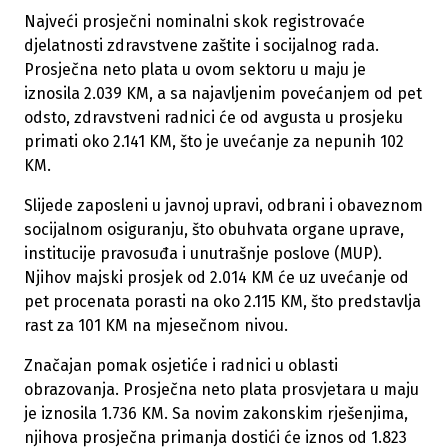
Najveći prosječni nominalni skok registrovaće
djelatnosti zdravstvene zaštite i socijalnog rada.
Prosječna neto plata u ovom sektoru u maju je
iznosila 2.039 KM, a sa najavljenim povećanjem od pet
odsto, zdravstveni radnici će od avgusta u prosjeku
primati oko 2.141 KM, što je uvećanje za nepunih 102
KM.
Slijede zaposleni u javnoj upravi, odbrani i obaveznom
socijalnom osiguranju, što obuhvata organe uprave,
institucije pravosuđa i unutrašnje poslove (MUP).
Njihov majski prosjek od 2.014 KM će uz uvećanje od
pet procenata porasti na oko 2.115 KM, što predstavlja
rast za 101 KM na mjesečnom nivou.
Značajan pomak osjetiće i radnici u oblasti
obrazovanja. Prosječna neto plata prosvjetara u maju
je iznosila 1.736 KM. Sa novim zakonskim rješenjima,
njihova prosječna primanja dostići će iznos od 1.823