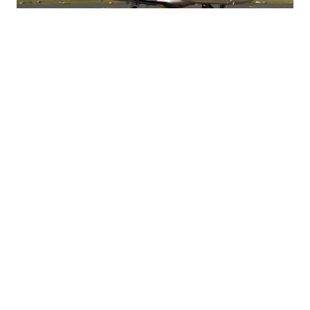
03.08.2026
|
KO SU VLASNICI LETJELICA?
Ko u BiH posjeduje privatne avione? Registar otkriva
zanimljive detalje
29.07.2026
|
KLJUČAN USLOV