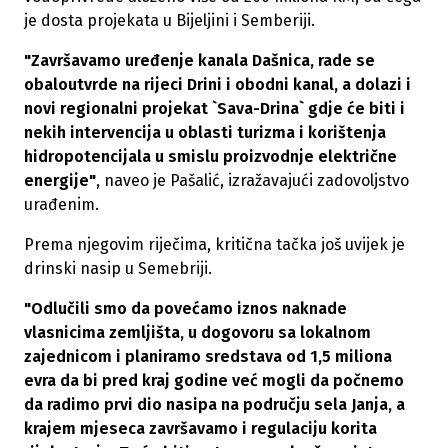
je dosta projekata u Bijeljini i Semberiji.
"Završavamo uređenje kanala Dašnica, rade se
obaloutvrde na rijeci Drini i obodni kanal, a dolazi i
novi regionalni projekat `Sava-Drina` gdje će biti i
nekih intervencija u oblasti turizma i korištenja
hidropotencijala u smislu proizvodnje električne
energije"
, naveo je Pašalić, izražavajući zadovoljstvo
urađenim.
Prema njegovim riječima, kritična tačka još uvijek je
drinski nasip u Semebriji.
"Odlučili smo da povećamo iznos naknade
vlasnicima zemljišta, u dogovoru sa lokalnom
zajednicom i planiramo sredstava od 1,5 miliona
evra da bi pred kraj godine već mogli da počnemo
da radimo prvi dio nasipa na području sela Janja, a
krajem mjeseca završavamo i regulaciju korita