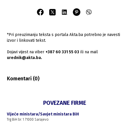
*Pri preuzimanju teksta s portala Akta.ba potrebno je navesti
izvor i linkovati tekst.
Dojavi vijest na viber
+387 60 331 55 03
ili na mail
urednik@akta.ba.
Komentari (
0
)
POVEZANE FIRME
Vijeće ministara/Savjet ministara BiH
Trg BiH br. 1 71000 Sarajevo