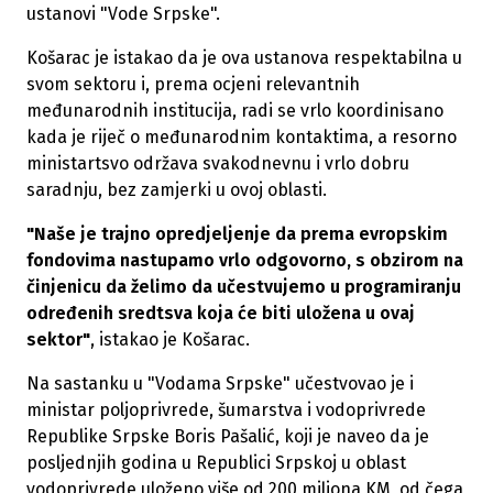
ustanovi "Vode Srpske".
Košarac je istakao da je ova ustanova respektabilna u
svom sektoru i, prema ocjeni relevantnih
međunarodnih institucija, radi se vrlo koordinisano
kada je riječ o međunarodnim kontaktima, a resorno
ministartsvo održava svakodnevnu i vrlo dobru
saradnju, bez zamjerki u ovoj oblasti.
"Naše je trajno opredjeljenje da prema evropskim
fondovima nastupamo vrlo odgovorno, s obzirom na
činjenicu da želimo da učestvujemo u programiranju
određenih sredtsva koja će biti uložena u ovaj
sektor"
, istakao je Košarac.
Na sastanku u "Vodama Srpske" učestvovao je i
ministar poljoprivrede, šumarstva i vodoprivrede
Republike Srpske Boris Pašalić, koji je naveo da je
posljednjih godina u Republici Srpskoj u oblast
vodoprivrede uloženo više od 200 miliona KM, od čega