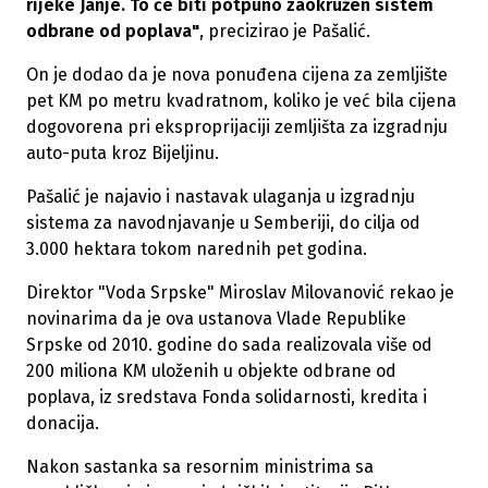
rijeke Janje. To će biti potpuno zaokružen sistem
odbrane od poplava"
, precizirao je Pašalić.
On je dodao da je nova ponuđena cijena za zemljište
pet KM po metru kvadratnom, koliko je već bila cijena
dogovorena pri eksproprijaciji zemljišta za izgradnju
auto-puta kroz Bijeljinu.
Pašalić je najavio i nastavak ulaganja u izgradnju
sistema za navodnjavanje u Semberiji, do cilja od
3.000 hektara tokom narednih pet godina.
Direktor "Voda Srpske" Miroslav Milovanović rekao je
novinarima da je ova ustanova Vlade Republike
Srpske od 2010. godine do sada realizovala više od
200 miliona KM uloženih u objekte odbrane od
poplava, iz sredstava Fonda solidarnosti, kredita i
donacija.
Nakon sastanka sa resornim ministrima sa