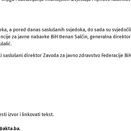
a, a pored danas saslušanih svjedoka, do sada su svjedočili
encije za javne nabavke BiH Đenan Salčin, generalna direktor
lalić.
ti saslušani direktor Zavoda za javno zdravstvo Federacije Bi
i izvor i linkovati tekst.
@akta.ba.