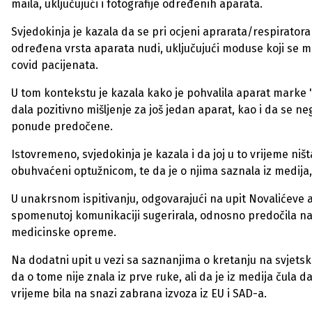
maila, uključujući i fotografije određenih aparata.
Svjedokinja je kazala da se pri ocjeni aprarata/respirator
određena vrsta aparata nudi, uključujući moduse koji se m
covid pacijenata.
U tom kontekstu je kazala kako je pohvalila aparat marke "Bo
dala pozitivno mišljenje za još jedan aparat, kao i da se neg
ponude predočene.
Istovremeno, svjedokinja je kazala i da joj u to vrijeme niš
obuhvaćeni optužnicom, te da je o njima saznala iz medi
U unakrsnom ispitivanju, odgovarajući na upit Novalićeve a
spomenutoj komunikaciji sugerirala, odnosno predočila na
medicinske opreme.
Na dodatni upit u vezi sa saznanjima o kretanju na svjetsko
da o tome nije znala iz prve ruke, ali da je iz medija čula d
vrijeme bila na snazi zabrana izvoza iz EU i SAD-a.