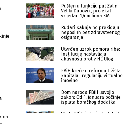
Pušten u funkciju put Zalin –
m
Veliki Dubovik, projekat
vrijedan 1,4 miliona KM
Rudari Kaknja ne prekidaju
neposluh bez zdravstvenog
kinje
osiguranja
Utvrđen uzrok pomora ribe:
Institucije nastavljaju
aktivnosti protiv HE Ulog
FBiH kreće u reformu tržišta
kapitala i regulaciju virtualne
imovine
Dom naroda FBiH usvojio
zakon: Od 1. januara počinje
a
isplata boračkog dodatka
Vlada FBiH izdvaja dodatnih
irom
200.000 KM za gašenje požara
iz zraka
-