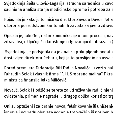
Svjedokinja Šeila Cilović-Lagarija, stručna saradnica u Zavo
sačinjena analiza stanja medicinske opreme i potreba za 
Pojasnila je kako je to inicirao direktor Zavoda Davor Peha
s terena posredstvom kantonalnih zavoda za javno zdravs
Opisala je, također, način komunikacije u tom procesu, nav
zdravstva, uključujući i korištenje odgovarajućih obrazaca (
Svjedokinja je podsjetila da je analiza prikupljenih podat
dostavljen direktoru Peharu, koji je to proslijedio na usva
Pored premijera Federacije BiH Fadila Novalića, u vezi s 
Fahrudin Solak i vlasnik firme “F. H. Srebrena malina” Fikr
ministrica finansija Jelka Milićević.
Novalić, Solak i Hodžić se terete za udruživanje radi činjenj
ovlaštenja, primanje nagrade ili drugog oblika koristi za tr
Oni su optuženi i za pranje novca, falsifikovanje ili uništenj
isprave i povredu obaveze vođenja trgovačkih ili poslovnih kn