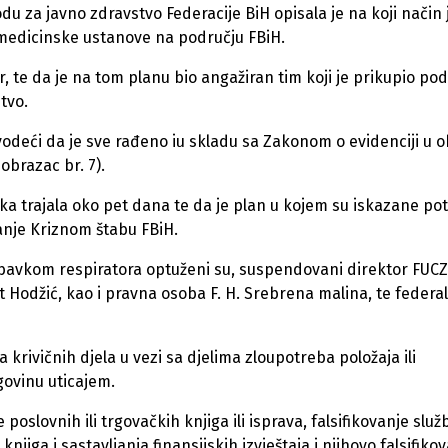
du za javno zdravstvo Federacije BiH opisala je na koji način 
medicinske ustanove na području FBiH.
r, te da je na tom planu bio angažiran tim koji je prikupio po
tvo.
odeći da je sve rađeno iu skladu sa Zakonom o evidenciji u o
obrazac br. 7).
aka trajala oko pet dana te da je plan u kojem su iskazane po
janje Kriznom štabu FBiH.
nabavkom respiratora optuženi su, suspendovani direktor FUCZ
et Hodžić, kao i pravna osoba F. H. Srebrena malina, te federa
a krivičnih djela u vezi sa djelima zloupotreba položaja ili
govinu uticajem.
e poslovnih ili trgovačkih knjiga ili isprava, falsifikovanje slu
jiga i sastavljanja finansijskih izvještaja i njihovo falsifiko