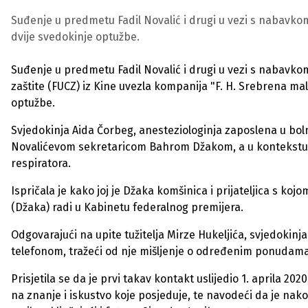
Suđenje u predmetu Fadil Novalić i drugi u vezi s nabavkom
dvije svedokinje optužbe.
Suđenje u predmetu Fadil Novalić i drugi u vezi s nabavkom
zaštite (FUCZ) iz Kine uvezla kompanija "F. H. Srebrena mal
optužbe.
Svjedokinja Aida Čorbeg, anesteziologinja zaposlena u boln
Novalićevom sekretaricom Bahrom Džakom, a u kontekstu po
respiratora.
Ispričala je kako joj je Džaka komšinica i prijateljica s k
(Džaka) radi u Kabinetu federalnog premijera.
Odgovarajući na upite tužitelja Mirze Hukeljića, svjedokinj
telefonom, tražeći od nje mišljenje o određenim ponudama
Prisjetila se da je prvi takav kontakt uslijedio 1. aprila 20
na znanje i iskustvo koje posjeduje, te navodeći da je nak