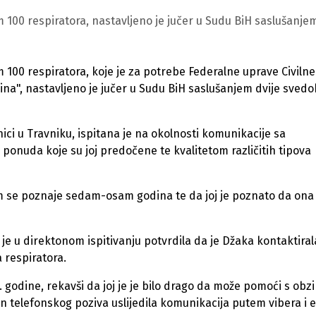
 100 respiratora, nastavljeno je jučer u Sudu BiH saslušanje
 100 respiratora, koje je za potrebe Federalne uprave Civilne
ina", nastavljeno je jučer u Sudu BiH saslušanjem dvije svedo
ici u Travniku, ispitana je na okolnosti komunikacije sa
nuda koje su joj predočene te kvalitetom različitih tipova
ojom se poznaje sedam-osam godina te da joj je poznato da ona
a je u direktonom ispitivanju potvrdila da je Džaka kontaktiral
 respiratora.
20. godine, rekavši da joj je je bilo drago da može pomoći s obz
on telefonskog poziva uslijedila komunikacija putem vibera i e