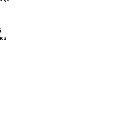
 -
ica
H