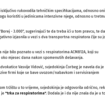
a isključivo rukovodila tehničkim specifikacijama, odnosno on
ogu koristiti u jedinicama intenzivne njege, odnosno u tret
rej - 3.000", sugerirajući te da treba ići u tom pravcu, te da
ativno izjasnila u vezi s dva transportna respiratora čije su jo
ta nije bilo poznato u vezi s respiratorima ACM812A, koji su
ja, oko mjesec dana nakon spomenutih dešavanja.
dvokatice Vasvije Vidović, svjedokinja Čorbeg je navela da je
zive firmi koje se bave uvozom/nabavkom i servisiranjem
m tržištu u to vrijeme, svjedokinja je odgovorila odrično, rek
a je
"trka za respiratorima".
Dodala je i da nije znala da je u t