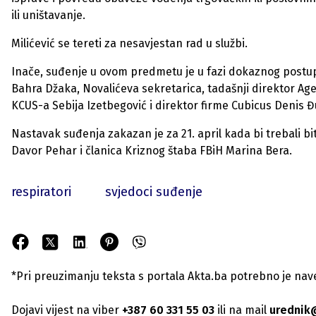
ili uništavanje.
Milićević se tereti za nesavjestan rad u službi.
Inače, suđenje u ovom predmetu je u fazi dokaznog postupk
Bahra Džaka, Novalićeva sekretarica, tadašnji direktor Ag
KCUS-a Sebija Izetbegović i direktor firme Cubicus Denis Đu
Nastavak suđenja zakazan je za 21. april kada bi trebali bi
Davor Pehar i članica Kriznog štaba FBiH Marina Bera.
respiratori
svjedoci suđenje
*Pri preuzimanju teksta s portala Akta.ba potrebno je navest
Dojavi vijest na viber
+387 60 331 55 03
ili na mail
urednik