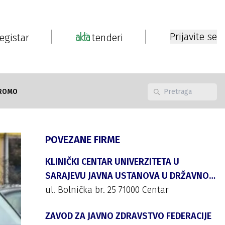
Prijavite se
registar
tenderi
ROMO
POVEZANE FIRME
KLINIČKI CENTAR UNIVERZITETA U
SARAJEVU JAVNA USTANOVA U DRŽAVNOJ
SVOJINI sa p.o. Sarajevo
ul. Bolnička br. 25 71000 Centar
ZAVOD ZA JAVNO ZDRAVSTVO FEDERACIJE