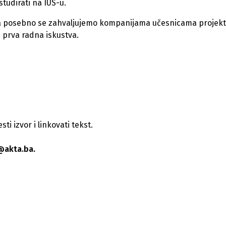
i studirati na IUS-u.
 a posebno se zahvaljujemo kompanijama učesnicama projek
a prva radna iskustva.
i izvor i linkovati tekst.
@akta.ba.