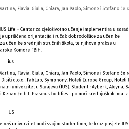
ina, Flavia, Giulia, Chiara, Jan Paolo, Simone i Stefano će r
 IUS Life – Centar za cjeloživotno učenje implementira u sarad
 je upriličena orijentacija i ručak dobrodošlice za učenike
a učenike srednjih stručnih škola, te njihove prakse u
arske Komore FBiH.
ina, Flavia, Giulia, Chiara, Jan Paolo, Simone i Stefano će r
siti d.o.o., FabLab, Symphony, Hoteli Europe Group, Hoteli I
ni univerzitet u Sarajevu (IUS). Studenti: Ayberk, Aleyna, S
a i Kenan će biti Erasmus buddies i pomoći srednjoškolcima iz I
oje naš univerzitet nudi svojim studentima, te kroz posjete IUS