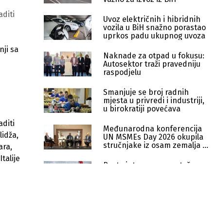
aditi
Uvoz električnih i hibridnih
vozila u BiH snažno porastao
uprkos padu ukupnog uvoza
nji sa
Naknade za otpad u fokusu:
Autosektor traži pravedniju
raspodjelu
Smanjuje se broj radnih
mjesta u privredi i industriji,
u birokratiji povećava
aditi
Međunarodna konferencija
lidža,
UN MSMEs Day 2026 okupila
stručnjake iz osam zemalja u
ara,
Sarajevu
talije
Raste interes za montažne
kuće: Brže useljenje diktira
trendove
Ko je najviše zaradio u hotelijerstvu
BiH: Novi Top 10 i pad dobiti vodeće