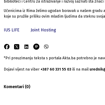
bibilioteci i Centru za istraživanje i razvoj saznati šta znač
Učenicima iz Rima želimo ugodan boravak u našem gradu
koje su pružile priliku ovim mladim ljudima da steknu svoj
IUS LIFE
Joint Hosting
*Pri preuzimanju teksta s portala Akta.ba potrebno je navest
Dojavi vijest na viber
+387 60 331 55 03
ili na mail
urednik
Komentari (
0
)