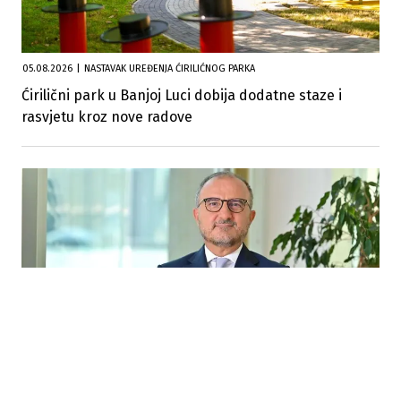
05.08.2026
|
NASTAVAK UREĐENJA ĆIRILIĆNOG PARKA
Ćirilični park u Banjoj Luci dobija dodatne staze i
rasvjetu kroz nove radove
29.07.2026
|
KLJUČAN USLOV
Soreca: BiH korak bliže jeftinijim prekograničnim