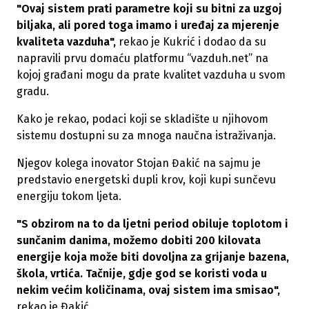
"Ovaj sistem prati parametre koji su bitni za uzgoj
biljaka, ali pored toga imamo i uređaj za mjerenje
kvaliteta vazduha",
rekao je Kukrić i dodao da su
napravili prvu domaću platformu “vazduh.net” na
kojoj građani mogu da prate kvalitet vazduha u svom
gradu.
Kako je rekao, podaci koji se skladište u njihovom
sistemu dostupni su za mnoga naučna istraživanja.
Njegov kolega inovator Stojan Đakić na sajmu je
predstavio energetski dupli krov, koji kupi sunčevu
energiju tokom ljeta.
"S obzirom na to da ljetni period obiluje toplotom i
sunčanim danima, možemo dobiti 200 kilovata
energije koja može biti dovoljna za grijanje bazena,
škola, vrtića. Tačnije, gdje god se koristi voda u
nekim većim količinama, ovaj sistem ima smisao",
rekao je Đakić.