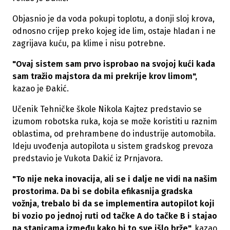
Objasnio je da voda pokupi toplotu, a donji sloj krova,
odnosno crijep preko kojeg ide lim, ostaje hladan i ne
zagrijava kuću, pa klime i nisu potrebne.
"Ovaj sistem sam prvo isprobao na svojoj kući kada
sam tražio majstora da mi prekrije krov limom",
kazao je Đakić.
Učenik Tehničke škole Nikola Kajtez predstavio se
izumom robotska ruka, koja se može koristiti u raznim
oblastima, od prehrambene do industrije automobila.
Ideju uvođenja autopilota u sistem gradskog prevoza
predstavio je Vukota Dakić iz Prnjavora.
"To nije neka inovacija, ali se i dalje ne vidi na našim
prostorima. Da bi se dobila efikasnija gradska
vožnja, trebalo bi da se implementira autopilot koji
bi vozio po jednoj ruti od tačke A do tačke B i stajao
na stanicama između kako bi to sve išlo brže",
kazao