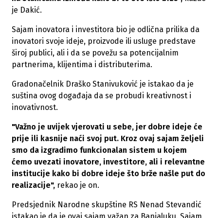
je Dakić.
Sajam inovatora i investitora bio je odlična prilika da
inovatori svoje ideje, proizvode ili usluge predstave
široj publici, ali i da se povežu sa potencijalnim
partnerima, klijentima i distributerima.
Gradonačelnik Draško Stanivuković je istakao da je
suština ovog događaja da se probudi kreativnost i
inovativnost.
"Važno je uvijek vjerovati u sebe, jer dobre ideje će
prije ili kasnije naći svoj put. Kroz ovaj sajam željeli
smo da izgradimo funkcionalan sistem u kojem
ćemo uvezati inovatore, investitore, ali i relevantne
institucije kako bi dobre ideje što brže našle put do
realizacije",
rekao je on.
Predsjednik Narodne skupštine RS Nenad Stevandić
istakao je da je ovaj sajam važan za Banjaluku. Sajam