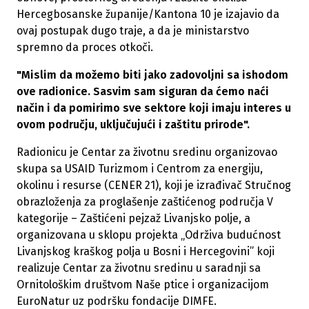
Hercegbosanske županije/Kantona 10 je izajavio da
ovaj postupak dugo traje, a da je ministarstvo
spremno da proces otkoči.
"Mislim da možemo biti jako zadovoljni sa ishodom
ove radionice. Sasvim sam siguran da ćemo naći
način i da pomirimo sve sektore koji imaju interes u
ovom području, uključujući i zaštitu prirode".
Radionicu je Centar za životnu sredinu organizovao
skupa sa USAID Turizmom i Centrom za energiju,
okolinu i resurse (CENER 21), koji je izrađivač Stručnog
obrazloženja za proglašenje zaštićenog područja V
kategorije – Zaštićeni pejzaž Livanjsko polje, a
organizovana u sklopu projekta „Održiva budućnost
Livanjskog kraškog polja u Bosni i Hercegovini” koji
realizuje Centar za životnu sredinu u saradnji sa
Ornitološkim društvom Naše ptice i organizacijom
EuroNatur uz podršku fondacije DIMFE.