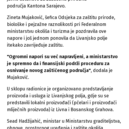
područja Kantona Sarajevo.
Zineta Mujaković, šefica Odsjeka za zaštitu prirode,
biološke i pejzažne raznolikosti pri Federalnom
ministarstvu okoliša i turizma je pozdravila ove
napore i još jednom ponovila da Livanjsko polje
itekako zavrijeđuje zaštitu.
"Ogromni napori su već napravljeni, a ministarstvo
je spremno da i finansijski podrži proceduru za
osnivanje novog zaštićenog područja"
, dodala je
Mujaković.
U sklopu radionice je organizovano predstavljanje
proizvoda i usluga iz Livanjskog polja, gdje su se
predstavili lokalni proizvođači (pčelari i proizvođači
mliječnih proizvoda) iz Livna i Bosanskog Grahova.
Sead Hadžijahić, ministar u Ministarstvu graditeljstva,
obnove, prostornog uređenja i zaštite okoliša