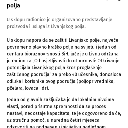
polja
U sklopu radionice je organizovano predstavljanje
proizvoda i usluga iz Livanjskog polja.
U sklopu napora da se zaštiti Livanjsko polje, najveće
povremeno plavno kraško polje na svijetu i jedan od
centara bioraznovrsnosti BiH, juče je u Livnu održana
je radionica „Od osjetljivosti do otpornosti: Otkrivanje
potencijala Livanjskog polja kroz proglašenje
zaštićenog područja“ za preko 40 učesnika, donosioca
odluka i korisnika ovog područja (poljoprivrednika,
pčelara, lovaca i dr).
Jedan od glavnih zaključaka je da lokalnim nivoima
vlasti, pored prisutne spremnosti da se proces
nastavi, nedostaje kapaciteta, te je dogovoreno da će,
uz stručnu pomoć, u naredna četiri mjeseca
odgovoriti na podnesenu inicijativu nadležnom