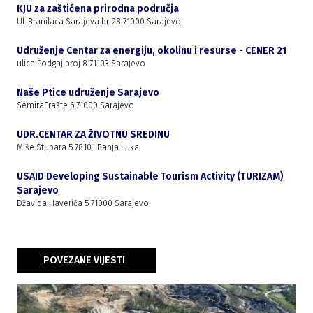
KJU za zaštićena prirodna područja
Ul. Branilaca Sarajeva br. 28 71000 Sarajevo
Udruženje Centar za energiju, okolinu i resurse - CENER 21
ulica Podgaj broj 8 71103 Sarajevo
Naše Ptice udruženje Sarajevo
SemiraFrašte 6 71000 Sarajevo
UDR.CENTAR ZA ŽIVOTNU SREDINU
Miše Stupara 5 78101 Banja Luka
USAID Developing Sustainable Tourism Activity (TURIZAM)
Sarajevo
Džavida Haverića 5 71000 Sarajevo
POVEZANE VIJESTI