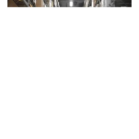
07.08.2026
|
POTROŠAČI TRAŽE HITNE MJERE
Suša i rast cijena ponovo otvorili pitanje formiranja
robnih rezervi u Republici Srpskoj