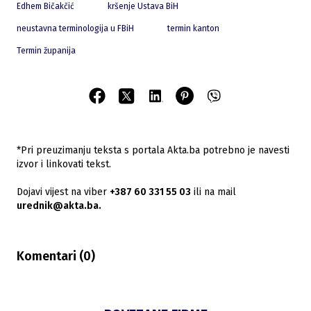
Edhem Bičakčić
kršenje Ustava BiH
neustavna terminologija u FBiH
termin kanton
Termin županija
*Pri preuzimanju teksta s portala Akta.ba potrebno je navesti
izvor i linkovati tekst.
Dojavi vijest na viber
+387 60 331 55 03
ili na mail
urednik@akta.ba.
Komentari (
0
)