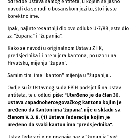
odredbe Ustava samog entiteta, u kojem se jasno
navodi da se radi o bosanskom jeziku, što i jeste
korektno ime.
Ipak, najinteresantniji dio ove odluke U-7/98 jeste dio
za "župana" i "županija".
Kako se navodi u originalnom Ustavu ZHK,
predsjednika ili premijera kantona, po uzoru na
Hrvatsku, mijenja "župan".
Samim tim, ime "kanton" mijenja u "županija".
Ovdje su iz Ustavnog suda FBiH podsjetili na Ustav
entiteta, te u odluci piše:
"Utvrđeno je da član 30.
Ustava Zapadnohercegovačkog kan­tona kojim je
uređeno da Kanton ima 'župana', nije u skladu sa
članom V. 3. 8. (1) Ustava Federacije kojim je
uređeno da svaki kanton ima "predsjednika".
Ustav Federacije ne poznaje naziv "županija" već