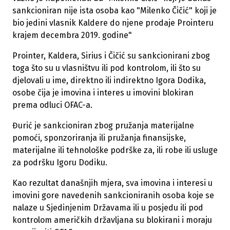
sankcioniran nije ista osoba kao "Milenko Čičić" koji je
bio jedini vlasnik Kaldere do njene prodaje Prointeru
krajem decembra 2019. godine"
Prointer, Kaldera, Sirius i Čičić su sankcionirani zbog
toga što su u vlasništvu ili pod kontrolom, ili što su
djelovali u ime, direktno ili indirektno Igora Dodika,
osobe čija je imovina i interes u imovini blokiran
prema odluci OFAC-a.
Đurić je sankcioniran zbog pružanja materijalne
pomoći, sponzoriranja ili pružanja finansijske,
materijalne ili tehnološke podrške za, ili robe ili usluge
za podršku Igoru Dodiku.
Kao rezultat današnjih mjera, sva imovina i interesi u
imovini gore navedenih sankcioniranih osoba koje se
nalaze u Sjedinjenim Državama ili u posjedu ili pod
kontrolom američkih državljana su blokirani i moraju