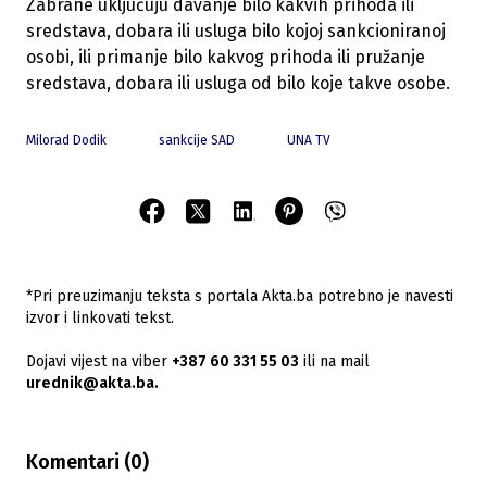
Zabrane uključuju davanje bilo kakvih prihoda ili
sredstava, dobara ili usluga bilo kojoj sankcioniranoj
osobi, ili primanje bilo kakvog prihoda ili pružanje
sredstava, dobara ili usluga od bilo koje takve osobe.
Milorad Dodik
sankcije SAD
UNA TV
*Pri preuzimanju teksta s portala Akta.ba potrebno je navesti
izvor i linkovati tekst.
Dojavi vijest na viber
+387 60 331 55 03
ili na mail
urednik@akta.ba.
Komentari (
0
)