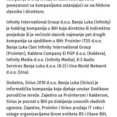
povezanost sa kompanijama oslanjajući se na fiktivne
vlasnike i direktore.
Infinity International Group d.o.o. Banja Luka (Infinity)
je holding kompanija u BiH koja direktno ili indirektno
posjeduje ili je većinski vlasnik najmanje pet drugih
kompanija sa sjedištem u BiH: Prointer ITSS d.o.o.
Banja Luka Clan Infinity International Group
(Prointer), Kaldera Company El PGP d.o.o. (Kaldera),
Infinity Media d.o.o. (Infinity Media), K-2 Audio
Services Banja Luka d.o.o. (K-2) i Una World Network
d.o.o. (Una).
Dodatno, Sirius 2010 d.o.o. Banja Luka (Sirius) je
informatička kompanija koja djeluje unutar Dodikove
porodične mreže. Zajedno sa Prointerom i Kalderom,
Sirius je poznat u BiH po dobijanju unosnih vladinih
ugovora. Zajedno, Prointer i Sirius pružaju IT robu i
usluge organizacijama širom entiteta RS i čitave BiH,