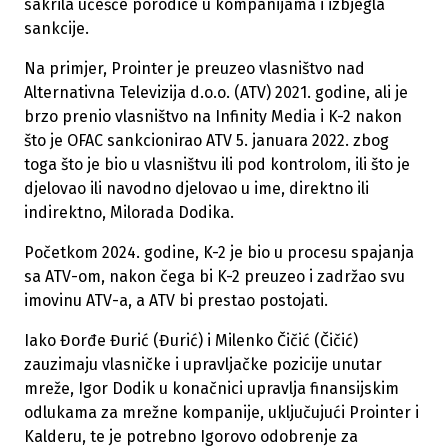
sakrila učešće porodice u kompanijama i izbjegla
sankcije.
Na primjer, Prointer je preuzeo vlasništvo nad
Alternativna Televizija d.o.o. (ATV) 2021. godine, ali je
brzo prenio vlasništvo na Infinity Media i K-2 nakon
što je OFAC sankcionirao ATV 5. januara 2022. zbog
toga što je bio u vlasništvu ili pod kontrolom, ili što je
djelovao ili navodno djelovao u ime, direktno ili
indirektno, Milorada Dodika.
Početkom 2024. godine, K-2 je bio u procesu spajanja
sa ATV-om, nakon čega bi K-2 preuzeo i zadržao svu
imovinu ATV-a, a ATV bi prestao postojati.
Iako Đorđe Đurić (Đurić) i Milenko Čičić (Čičić)
zauzimaju vlasničke i upravljačke pozicije unutar
mreže, Igor Dodik u konačnici upravlja finansijskim
odlukama za mrežne kompanije, uključujući Prointer i
Kalderu, te je potrebno Igorovo odobrenje za