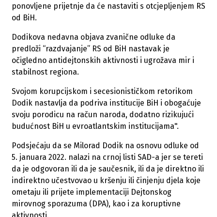
ponovljene prijetnje da će nastaviti s otcjepljenjem RS
od BiH.
Dodikova nedavna objava zvanične odluke da
predloži “razdvajanje” RS od BiH nastavak je
očigledno antidejtonskih aktivnosti i ugrožava mir i
stabilnost regiona.
Svojom korupcijskom i secesionističkom retorikom
Dodik nastavlja da podriva institucije BiH i obogaćuje
svoju porodicu na račun naroda, dodatno rizikujući
budućnost BiH u evroatlantskim institucijama".
Podsjećaju da se Milorad Dodik na osnovu odluke od
5. januara 2022. nalazi na crnoj listi SAD-a jer se tereti
da je odgovoran ili da je saučesnik, ili da je direktno ili
indirektno učestvovao u kršenju ili činjenju djela koje
ometaju ili prijete implementaciji Dejtonskog
mirovnog sporazuma (DPA), kao i za koruptivne
aktivnosti.