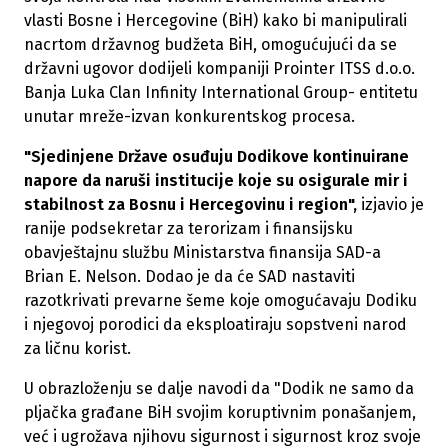
vlasti Bosne i Hercegovine (BiH) kako bi manipulirali
nacrtom državnog budžeta BiH, omogućujući da se
državni ugovor dodijeli kompaniji Prointer ITSS d.o.o.
Banja Luka Clan Infinity International Group- entitetu
unutar mreže-izvan konkurentskog procesa.
"Sjedinjene Države osuđuju Dodikove kontinuirane
napore da naruši institucije koje su osigurale mir i
stabilnost za Bosnu i Hercegovinu i region",
izjavio je
ranije podsekretar za terorizam i finansijsku
obavještajnu službu Ministarstva finansija SAD-a
Brian E. Nelson. Dodao je da će SAD nastaviti
razotkrivati prevarne šeme koje omogućavaju Dodiku
i njegovoj porodici da eksploatiraju sopstveni narod
za ličnu korist.
U obrazloženju se dalje navodi da "Dodik ne samo da
pljačka građane BiH svojim koruptivnim ponašanjem,
već i ugrožava njihovu sigurnost i sigurnost kroz svoje