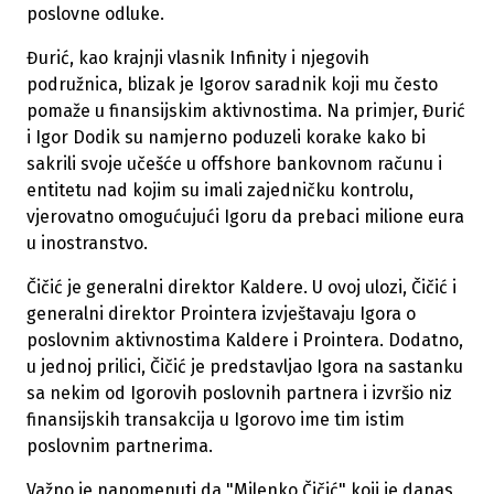
poslovne odluke.
Đurić, kao krajnji vlasnik Infinity i njegovih
podružnica, blizak je Igorov saradnik koji mu često
pomaže u finansijskim aktivnostima. Na primjer, Đurić
i Igor Dodik su namjerno poduzeli korake kako bi
sakrili svoje učešće u offshore bankovnom računu i
entitetu nad kojim su imali zajedničku kontrolu,
vjerovatno omogućujući Igoru da prebaci milione eura
u inostranstvo.
Čičić je generalni direktor Kaldere. U ovoj ulozi, Čičić i
generalni direktor Prointera izvještavaju Igora o
poslovnim aktivnostima Kaldere i Prointera. Dodatno,
u jednoj prilici, Čičić je predstavljao Igora na sastanku
sa nekim od Igorovih poslovnih partnera i izvršio niz
finansijskih transakcija u Igorovo ime tim istim
poslovnim partnerima.
Važno je napomenuti da "Milenko Čičić" koji je danas