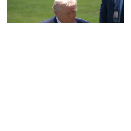
29.06.2026
|
ZBOG POREZA NA DIGITALNE USLUGE
Trump zaprijetio EU carinama od 100 posto