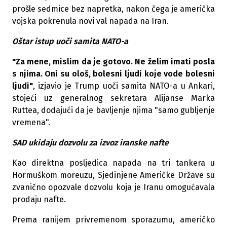
prošle sedmice bez napretka, nakon čega je američka
vojska pokrenula novi val napada na Iran.
Oštar istup uoči samita NATO-a
"Za mene, mislim da je gotovo. Ne želim imati posla
s njima. Oni su ološ, bolesni ljudi koje vode bolesni
ljudi"
, izjavio je Trump uoči samita NATO-a u Ankari,
stojeći uz generalnog sekretara Alijanse Marka
Ruttea, dodajući da je bavljenje njima "samo gubljenje
vremena".
SAD ukidaju dozvolu za izvoz iranske nafte
Kao direktna posljedica napada na tri tankera u
Hormuškom moreuzu, Sjedinjene Američke Države su
zvanično opozvale dozvolu koja je Iranu omogućavala
prodaju nafte.
Prema ranijem privremenom sporazumu, američko