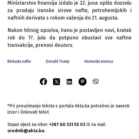
Ministarstvo finansija izdalo je 22. juna opštu dozvolu
za prodaju iranske sirove nafte, petrohemijskih i
naftnih derivata s rokom važenja do 21. augusta.
Nakon hitnog opoziva, Iranu je postavljen novi, kratak
rok do 17. jula da potpuno obustavi sve naftne
transakcije, prenosi
Reuters
.
Blokada nafte
Donald Trump
Hormuški moreuz
*Pri preuzimanju teksta s portala Akta.ba potrebno je navesti
izvor i linkovati tekst.
Dojavi vijest na viber
+387 60 331 55 03
ili na mail
urednik@akta.ba.