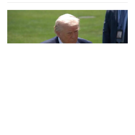
29.06.2026
|
ZBOG POREZA NA DIGITALNE USLUGE
Trump zaprijetio EU carinama od 100 posto