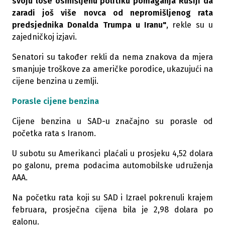
svoju loše osmišljenu politiku pomaganja Rusiji da
zaradi još više novca od nepromišljenog rata
predsjednika Donalda Trumpa u Iranu"
, rekle su u
zajedničkoj izjavi.
Senatori su također rekli da nema znakova da mjera
smanjuje troškove za američke porodice, ukazujući na
cijene benzina u zemlji.
Porasle cijene benzina
Cijene benzina u SAD-u značajno su porasle od
početka rata s Iranom.
U subotu su Amerikanci plaćali u prosjeku 4,52 dolara
po galonu, prema podacima automobilske udruženja
AAA.
Na početku rata koji su SAD i Izrael pokrenuli krajem
februara, prosječna cijena bila je 2,98 dolara po
galonu.