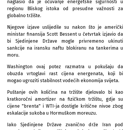
naglasio da je očuvanje energetske sigurnosti u
regionu Bliskog istoka od presudne važnosti za
globalno tržište.
Njegove izjave uslijedile su nakon što je američki
ministar finansija Scott Bessent u četvrtak izjavio da
bi Sjedinjene Države mogle privremeno ukinuti
sankcije na iransku naftu blokiranu na tankerima u
moru.
Washington ovaj potez razmatra u pokušaju da
obuzda vrtoglavi rast cijena energenata, koji bi
mogao ugroziti stabilnost vodećih ekonomija svijeta.
Puštanje ovih količina na tržište djelovalo bi kao
kratkoročni amortizer na fizičkom tržištu, gdje su
cijene "brenta" i WTI-ja dostigle kritične nivoe zbog
eskalacije sukoba u Hormuškom moreuzu.
Iako Sjedinjene Države zvanično drže Iran pod