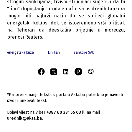
strogim sankcijama, tržišni stručnjaci sugerišu da bi
"tiho" dopuštanje prodaje nafte sa usidrenih tankera
moglo biti najbrži način da se spriječi globalni
energetski kolaps, dok se istovremeno vrši pritisak
na Teheran da deeskalira prijetnje u moreuzu,
prenosi Reuters.
energetska kriza
Lin Jian
sankcije SAD
*Pri preuzimanju teksta s portala Akta.ba potrebno je navesti
izvor i linkovati tekst.
Dojavi vijest na viber
+387 60 331 55 03
ili na mail
urednik@akta.ba.