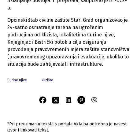
uklanjanje postojećih prepreka, saopćeno je iz FUCZ-
a.
Općinski štab civilne zaštite Stari Grad organizovao je
24-satno osmatranje terena na ugroženim
područjima od klizišta, lokalitetima Curine njive,
Knjeginjac i Bistrički potok u cilju osiguranja
provođenja pravovremenih mjera zaštite stanovništva
(pravovremenog upozoravanja i evakuacije, ukoliko to
situacija bude zahtijevala) i infrastrukture.
Curine njive
klizište
*Pri preuzimanju teksta s portala Akta.ba potrebno je navesti
izvor i linkovati tekst.