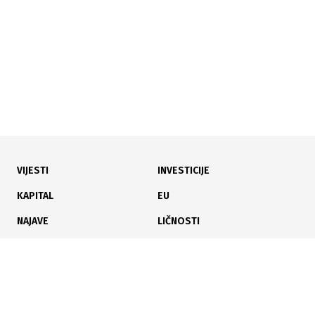
VIJESTI
INVESTICIJE
12.07.2026
|
KOMUNALNA INFRASTRUKTURA
KAPITAL
EU
Ukinute restrikcije: Potkozarska sela ponovo imaju
NAJAVE
LIČNOSTI
vodu
KARIJERA
PAUZA
ANALIZE