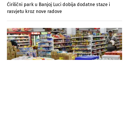
Ćirilični park u Banjoj Luci dobija dodatne staze i
rasvjetu kroz nove radove
27.07.2026
|
AKCIJA ZA UKIDANJE PDV-A
PSS pokrenuo akciju za ukidanje PDV-a na lijekove i
osnovne životne namirnice