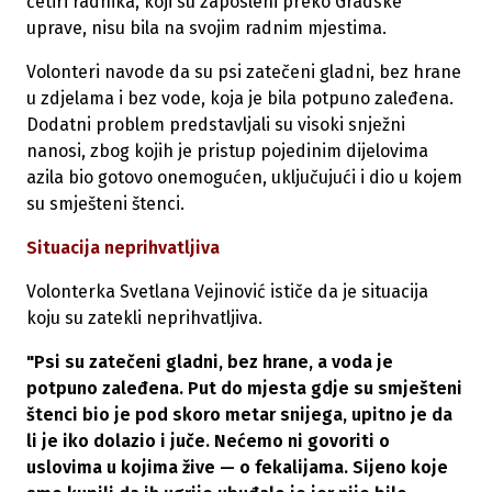
četiri radnika, koji su zaposleni preko Gradske
uprave, nisu bila na svojim radnim mjestima.
Volonteri navode da su psi zatečeni gladni, bez hrane
u zdjelama i bez vode, koja je bila potpuno zaleđena.
Dodatni problem predstavljali su visoki snježni
nanosi, zbog kojih je pristup pojedinim dijelovima
azila bio gotovo onemogućen, uključujući i dio u kojem
su smješteni štenci.
Situacija neprihvatljiva
Volonterka Svetlana Vejinović ističe da je situacija
koju su zatekli neprihvatljiva.
"Psi su zatečeni gladni, bez hrane, a voda je
potpuno zaleđena. Put do mjesta gdje su smješteni
štenci bio je pod skoro metar snijega, upitno je da
li je iko dolazio i juče. Nećemo ni govoriti o
uslovima u kojima žive — o fekalijama. Sijeno koje