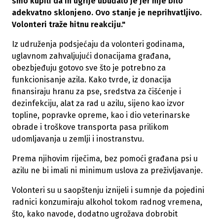
smo kupili da ih ugrije ubuđalo je jer nije bilo
adekvatno sklonjeno. Ovo stanje je neprihvatljivo.
Volonteri traže hitnu reakciju."
Iz udruženja podsjećaju da volonteri godinama,
uglavnom zahvaljujući donacijama građana,
obezbjeđuju gotovo sve što je potrebno za
funkcionisanje azila. Kako tvrde, iz donacija
finansiraju hranu za pse, sredstva za čišćenje i
dezinfekciju, alat za rad u azilu, sijeno kao izvor
topline, popravke opreme, kao i dio veterinarske
obrade i troškove transporta pasa prilikom
udomljavanja u zemlji i inostranstvu.
Prema njihovim riječima, bez pomoći građana psi u
azilu ne bi imali ni minimum uslova za preživljavanje.
Volonteri su u saopštenju iznijeli i sumnje da pojedini
radnici konzumiraju alkohol tokom radnog vremena,
što, kako navode, dodatno ugrožava dobrobit