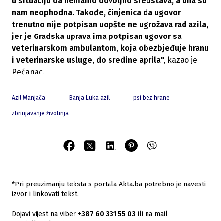
u situaciju da nemamo dovoljno sredstava, a ona su
nam neophodna. Takođe, činjenica da ugovor
trenutno nije potpisan uopšte ne ugrožava rad azila,
jer je Gradska uprava ima potpisan ugovor sa
veterinarskom ambulantom, koja obezbjeđuje hranu
i veterinarske usluge, do sredine aprila",
kazao je
Pećanac.
Azil Manjača
Banja Luka azil
psi bez hrane
zbrinjavanje životinja
*Pri preuzimanju teksta s portala Akta.ba potrebno je navesti
izvor i linkovati tekst.
Dojavi vijest na viber
+387 60 331 55 03
ili na mail