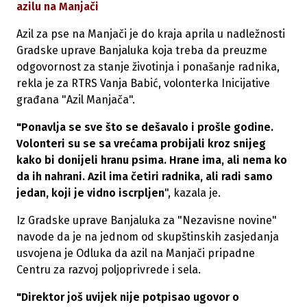
azilu na Manjači
Azil za pse na Manjači je do kraja aprila u nadležnosti
Gradske uprave Banjaluka koja treba da preuzme
odgovornost za stanje životinja i ponašanje radnika,
rekla je za RTRS Vanja Babić, volonterka Inicijative
građana "Azil Manjača".
"Ponavlja se sve što se dešavalo i prošle godine.
Volonteri su se sa vrećama probijali kroz snijeg
kako bi donijeli hranu psima. Hrane ima, ali nema ko
da ih nahrani. Azil ima četiri radnika, ali radi samo
jedan, koji je vidno iscrpljen
", kazala je.
Iz Gradske uprave Banjaluka za "Nezavisne novine"
navode da je na jednom od skupštinskih zasjedanja
usvojena je Odluka da azil na Manjači pripadne
Centru za razvoj poljoprivrede i sela.
"Direktor još uvijek nije potpisao ugovor o