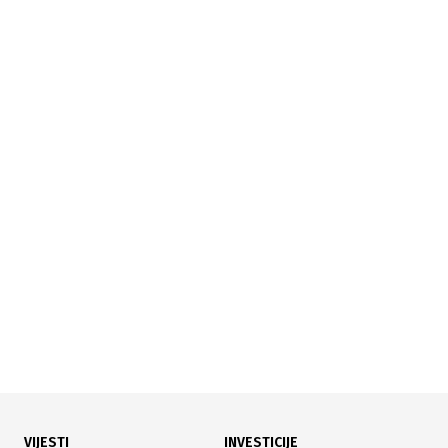
19.07.2026
|
TURISTIČKI PROMET
Banja Luka bilježi rekorde: Skok noćenja od 15 posto u
maju
VIJESTI
INVESTICIJE