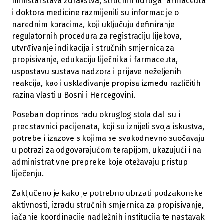
ministarstava zdravstva, stručnih udruga farmaceuta
i doktora medicine razmijenili su informacije o
narednim koracima, koji uključuju definiranje
regulatornih procedura za registraciju lijekova,
utvrđivanje indikacija i stručnih smjernica za
propisivanje, edukaciju liječnika i farmaceuta,
uspostavu sustava nadzora i prijave neželjenih
reakcija, kao i usklađivanje propisa između različitih
razina vlasti u Bosni i Hercegovini.
Poseban doprinos radu okruglog stola dali su i
predstavnici pacijenata, koji su iznijeli svoja iskustva,
potrebe i izazove s kojima se svakodnevno suočavaju
u potrazi za odgovarajućom terapijom, ukazujući i na
administrativne prepreke koje otežavaju pristup
liječenju.
Zaključeno je kako je potrebno ubrzati podzakonske
aktivnosti, izradu stručnih smjernica za propisivanje,
jačanje koordinacije nadležnih institucija te nastavak