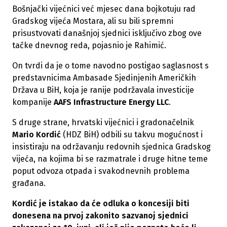
Bošnjački vijećnici već mjesec dana bojkotuju rad
Gradskog vijeća Mostara, ali su bili spremni
prisustvovati današnjoj sjednici isključivo zbog ove
tačke dnevnog reda, pojasnio je Rahimić.
On tvrdi da je o tome navodno postigao saglasnost s
predstavnicima Ambasade Sjedinjenih Američkih
Država u BiH, koja je ranije podržavala investicije
kompanije
AAFS Infrastructure Energy LLC
.
S druge strane, hrvatski vijećnici i gradonačelnik
Mario Kordić
(HDZ BiH) odbili su takvu mogućnost i
insistiraju na održavanju redovnih sjednica Gradskog
vijeća, na kojima bi se razmatrale i druge hitne teme
poput odvoza otpada i svakodnevnih problema
građana.
Kordić je istakao da će odluka o koncesiji biti
donesena na prvoj zakonito sazvanoj sjednici