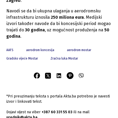
Zagreb
.
Navodi se da bi ukupna ulaganja u aerodromsku
infrastrukturu iznosila
250 miliona eura
. Medijski
izvori također navode da bi koncesijski period mogao
trajati do
30 godina
, uz mogućnost produženja na
50
godina
.
AAFS
aerodrom koncesija
aerodrom mostar
Gradsko vijeće Mostar
Zračna luka Mostar
*Pri preuzimanju teksta s portala Akta.ba potrebno je navesti
izvor i linkovati tekst.
Dojavi vijest na viber
+387 60 331 55 03
ili na mail
urednik@akta.ba.