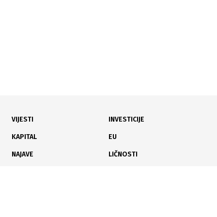
SAD zemlja partner
VIJESTI
INVESTICIJE
21.07.2026
|
NAKON VANREDNIH OTKAZA
KAPITAL
EU
Radnici blokirali JP Komunalno Mostar nakon otkaza,
NAJAVE
LIČNOSTI
najavljuju i štrajk glađu
KARIJERA
PAUZA
ANALIZE