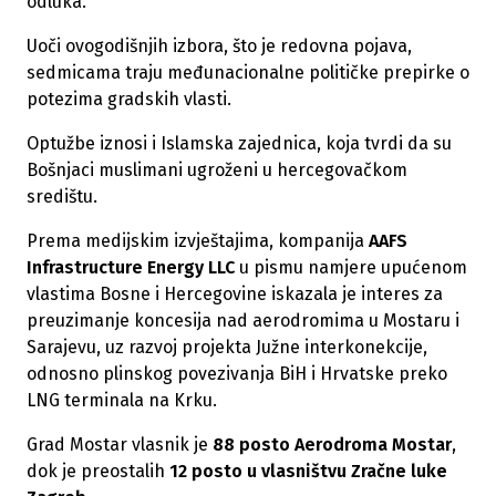
odluka.
Uoči ovogodišnjih izbora, što je redovna pojava,
sedmicama traju međunacionalne političke prepirke o
potezima gradskih vlasti.
Optužbe iznosi i Islamska zajednica, koja tvrdi da su
Bošnjaci muslimani ugroženi u hercegovačkom
središtu.
Prema medijskim izvještajima, kompanija
AAFS
Infrastructure Energy LLC
u pismu namjere upućenom
vlastima Bosne i Hercegovine iskazala je interes za
preuzimanje koncesija nad aerodromima u Mostaru i
Sarajevu, uz razvoj projekta Južne interkonekcije,
odnosno plinskog povezivanja BiH i Hrvatske preko
LNG terminala na Krku.
Grad Mostar vlasnik je
88 posto Aerodroma Mostar
,
dok je preostalih
12 posto u vlasništvu Zračne luke