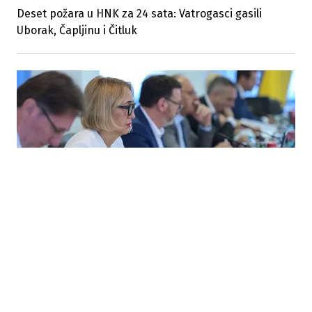
Deset požara u HNK za 24 sata: Vatrogasci gasili
Uborak, Čapljinu i Čitluk
30.07.2026
|
DODATNA SREDSTVA ZA GAŠENJE POŽARA
Vlada FBiH izdvaja dodatnih 200.000 KM za gašenje
požara iz zraka