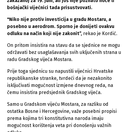
zakazanoj za 19. juni, ali još nije poznato hoće li
bošnjački vijećnici tada prisustvovati.
"Niko nije protiv investicija u gradu Mostaru, a
posebno u aerodrom. Sporno je donijeti ovakvu
odluku na način koji nije zakonit“,
rekao je Kordić.
On pritom insistira na stavu da se sjednice ne mogu
održavati bez usaglašavanja svih uključenih strana u
radu Gradskog vijeća Mostara.
Prije toga sjednicu su napustili vijećnici Hrvatske
republikanske stranke, tvrdeći da je nezakonito
isključivati mogućnost izmjene dnevnog reda, na
čemu insistira predsjednik Gradskog vijeća.
Samo u Gradskom vijeću Mostara, za razliku od
ostatka Bosne i Hercegovine, važe posebni propisi
prema kojima tri konstitutivna naroda imaju
mogućnost korištenja veta pri donošenju važnih