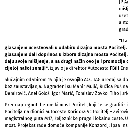
JP A
mišl
uzet
auto
građ
"U a
glasanjem učestvovali u odabiru dizajna mosta Počitelj
glasanjem dali doprinos u izboru dizajna mosta Počitel
daju svoje mišljenje, a na drugi način ovo je i promocija
cijeloj našoj zemlji"
, izjavio je direktor Autocesta FBiH En
Slučajnim odabirom 15 njih je osvojilo ACC TAG uređaj sa 
bez zaustavljanja. Nagrađeni su Mahir Mulić, Ružica Pušina
Demirović, Anel Gološ, Igor Marić, Tomislav Zovko, Tiho Jurić
Prednapregnuti betonski most Počitelj, koji će se graditi
Počitelja na dionici autoceste Koridora Vc Počitelj – Zvirovi
magistralnog puta M17, željezničke pruge i lokalne ceste. U 
most. Projekat rade domaće kompanije Konzorcij: Ipsa Instit