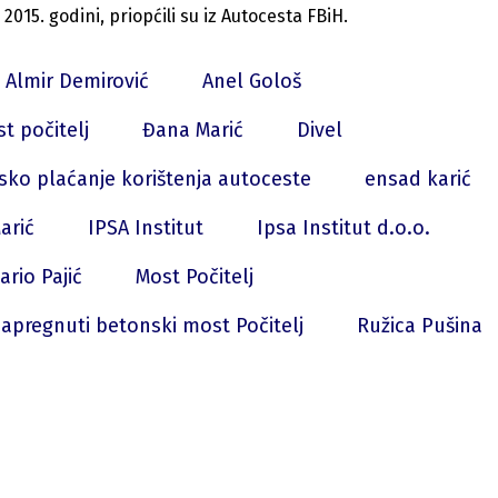
2015. godini, priopćili su iz Autocesta FBiH.
Almir Demirović
Anel Gološ
t počitelj
Đana Marić
Divel
sko plaćanje korištenja autoceste
ensad karić
arić
IPSA Institut
Ipsa Institut d.o.o.
ario Pajić
Most Počitelj
apregnuti betonski most Počitelj
Ružica Pušina