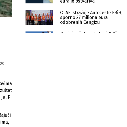
eura je ostvariva
OLAF istražuje Autoceste FBiH,
sporno 27 miliona eura
odobrenih Cengizu
Bunici prijeti zagađenje? Cijev
s gradilišta Koridora 5C
zabrinula mještane
Zaštita rijeke Bunice sastavni
je dio projekta izgradnje
 od
autoceste na Koridoru Vc
Zatražen hitan inspekcijski nadzor
zbog radova u blizini vrela rijeke
bovima
Bunice
zultat
je JP
Od 2023. godine u TK uloženo više
od 1,68 milijardi KM
Kuvajtski fond odobrio 15 miliona
ajući
eura za dionicu Nemila – Vranduk na
cima,
Koridoru Vc