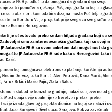
utoceste FBiH je odlučilo da omogući da građani daju svoje
jenje za tri ponuđena rješenja. Mišljenje građana koji su glasa
 će se u obzir prilikom odabira dizajna mosta Počitelj. Izgrad
ceste na Koridoru Vc je projekat prije svega za sve građane i
anke Bosne i Hercegovine.
nketi je učestovalo preko sedam hiljada građana koji su s
. Zadovoljni smo zainteresovanošću građana koji su svojim
j. JP Autoceste FBiH su ovom anketom dali mogućnost da gr
 onoga što JP Autoceste FBiH rade kako u Hercegovini tako i
sad Karić.
dopunom koji omogućava elektronsko plaćanje korištenja auto
, Nedim Dervoz, Luka Kurilić, Alen Petrović, Đana Marić, Almi
, Faruk Brkić i Mario Pajić, Zlatan Saler.
 sistemom slobodne konzolne gradnje, nalazi se sjeverno od g
ći. Most spaja dvije obale rijeke Neretve i prelazi preko
fazi je izrada glavnog projekta dionice na kojoj se nalazi i ov
ut d.o.o. Sarajevo i Divel d.o.o. Sarajevo. Rok za završetak