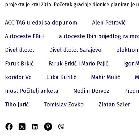
projekta je kraj 2014. Početak gradnje dionice planiran je u 
ACC TAG uređaj sa dopunom
Alen Petrović
Autoceste FBiH
autoceste fbih prijedlog za mos
Divel d.o.o.
Divel d.o.o. Sarajevo
elektron
Faruk Brkić
Faruk Brkić i Mario Pajić
Igor M
koridor Vc
Luka Kurilić
Mahir Mulić
M
most Počitelj anketa
Nedim Dervoz
Predn
Tiho Jurić
Tomislav Zovko
Zlatan Saler