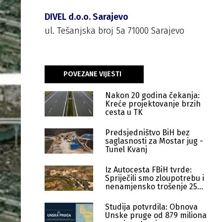
DIVEL d.o.o. Sarajevo
ul. Tešanjska broj 5a 71000 Sarajevo
POVEZANE VIJESTI
Nakon 20 godina čekanja:
Kreće projektovanje brzih
cesta u TK
Predsjedništvo BiH bez
saglasnosti za Mostar jug -
Tunel Kvanj
Iz Autocesta FBiH tvrde:
Spriječili smo zloupotrebu i
nenamjensko trošenje 25
miliona eura
Studija potvrdila: Obnova
Unske pruge od 879 miliona