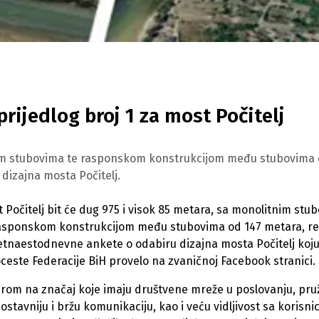
rijedlog broj 1 za most Počitelj
itnim stubovima te rasponskom konstrukcijom među stubovima
dizajna mosta Počitelj.
 Počitelj bit će dug 975 i visok 85 metara, sa monolitnim stu
asponskom konstrukcijom među stubovima od 147 metara, re
etnaestodnevne ankete o odabiru dizajna mosta Počitelj koju 
ceste Federacije BiH provelo na zvaničnoj Facebook stranici.
rom na značaj koje imaju društvene mreže u poslovanju, pruž
ostavniju i bržu komunikaciju, kao i veću vidljivost sa korisni