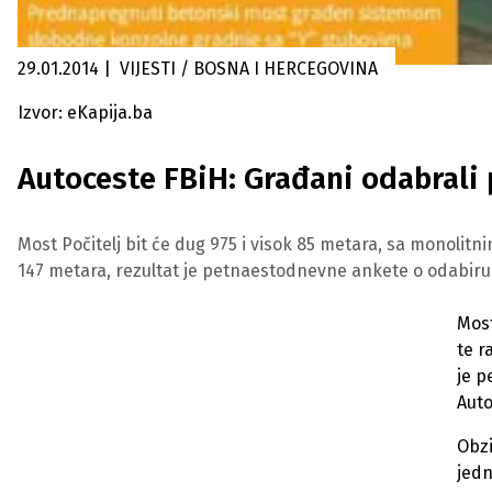
29.01.2014
|
VIJESTI / BOSNA I HERCEGOVINA
Izvor: eKapija.ba
Autoceste FBiH: Građani odabrali p
Most Počitelj bit će dug 975 i visok 85 metara, sa monol
147 metara, rezultat je petnaestodnevne ankete o odabiru 
Most
te r
je p
Auto
Obzi
jedn