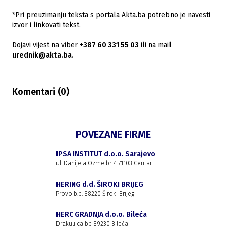
*Pri preuzimanju teksta s portala Akta.ba potrebno je navesti
izvor i linkovati tekst.
Dojavi vijest na viber
+387 60 331 55 03
ili na mail
urednik@akta.ba.
Komentari (
0
)
POVEZANE FIRME
IPSA INSTITUT d.o.o. Sarajevo
ul. Danijela Ozme br. 4 71103 Centar
HERING d.d. ŠIROKI BRIJEG
Provo b.b. 88220 Široki Brijeg
HERC GRADNJA d.o.o. Bileća
Drakuljica bb 89230 Bileća