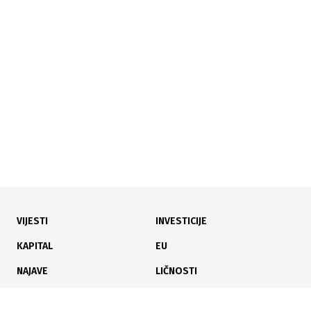
13.07.2026
|
PREDSTAVLJEN PROJEKAT
Ovako će izgledati nova zgrada MUP-a KS: 17
spratova, heliodrom i garaža sa 300 mjesta
VIJESTI
INVESTICIJE
02.07.2026
|
KONZORCIJ
KAPITAL
EU
Hering i Briv Construction dali najpovoljniju ponudu
NAJAVE
LIČNOSTI
za most Hum-Šćepan Polje
KARIJERA
PAUZA