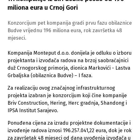
miliona eura u Crnoj Gori
Konzorcijum pet kompanija gradi prvu fazu obilaznice
Budve vrijednu 196 miliona eura, rok završetka 48
mjeseci.
Kompanija Monteput d.o.o. donijela je odluku o izboru
projektanta i izvođača radova na brzoj saobraćajnici
duž Crnogorskog primorja, dionica Markovići - Lastva
Grbaljska (obilaznica Budve) – I faza.
Za realizaciju ovog značajnog infrastrukturnog
projekta izabran je konzorcijum koji čine kompanije
Briv Construction, Hering, Herc gradnja, Shandong i
IPSA Institut Sarajevo.
Ponuđena cijena za izradu projektne dokumentacije i
izvođenje radova iznosi 196.257.041,22 eura, dok je rok
za završetak 48 mjeseci od dana uvođenja izvođača u