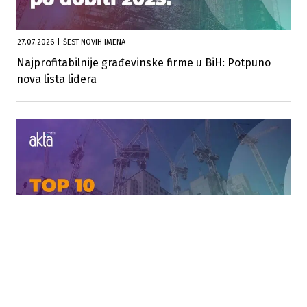
27.07.2026
|
ŠEST NOVIH IMENA
Najprofitabilnije građevinske firme u BiH: Potpuno
nova lista lidera
27.07.2026
|
POTRES NA LISTI
Veliki preokret među građevinskim gigantima:
Polovina Top 10 više nije ista