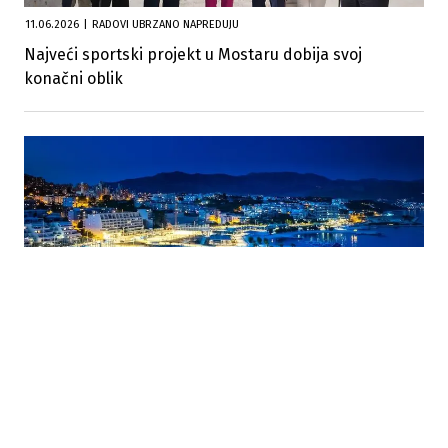
11.06.2026
|
RADOVI UBRZANO NAPREDUJU
Najveći sportski projekt u Mostaru dobija svoj
konačni oblik
23.06.2025
|
INVESTIRANO 45 MILIONA EURA.
Split dobio svoju Copacabanu: Svečano otvoren
Žnjanski plato