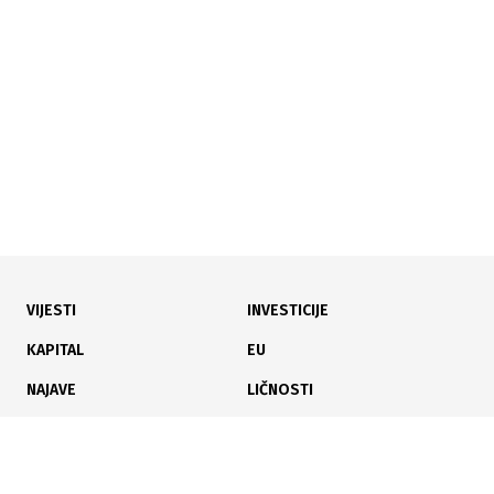
Croatia Airlines danas dobila svoj najmoderniji avion,
u Hrvatsku stigao Airbus A220
VIJESTI
INVESTICIJE
09.07.2024
|
POSLJEDNJIH DANA
KAPITAL
EU
Hrvatska na udaru kritika: Je li Jadran postao preskup
NAJAVE
LIČNOSTI
za odmor?
KARIJERA
PAUZA
ANALIZE