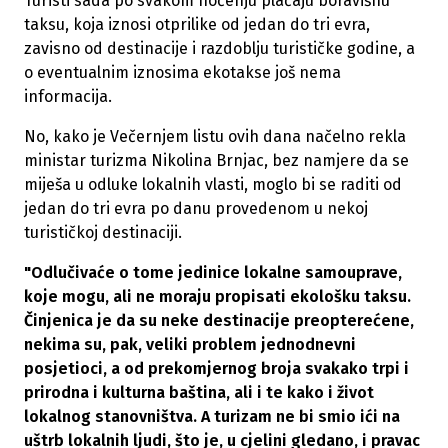
Turisti sada po svakom noćenju plaćaju boravišnu
taksu, koja iznosi otprilike od jedan do tri evra,
zavisno od destinacije i razdoblju turističke godine, a
o eventualnim iznosima ekotakse još nema
informacija.
No, kako je Večernjem listu ovih dana načelno rekla
ministar turizma Nikolina Brnjac, bez namjere da se
miješa u odluke lokalnih vlasti, moglo bi se raditi od
jedan do tri evra po danu provedenom u nekoj
turističkoj destinaciji.
"Odlučivaće o tome jedinice lokalne samouprave,
koje mogu, ali ne moraju propisati ekološku taksu.
Činjenica je da su neke destinacije preopterećene,
nekima su, pak, veliki problem jednodnevni
posjetioci, a od prekomjernog broja svakako trpi i
prirodna i kulturna baština, ali i te kako i život
lokalnog stanovništva. A turizam ne bi smio ići na
uštrb lokalnih ljudi, što je, u cjelini gledano, i pravac