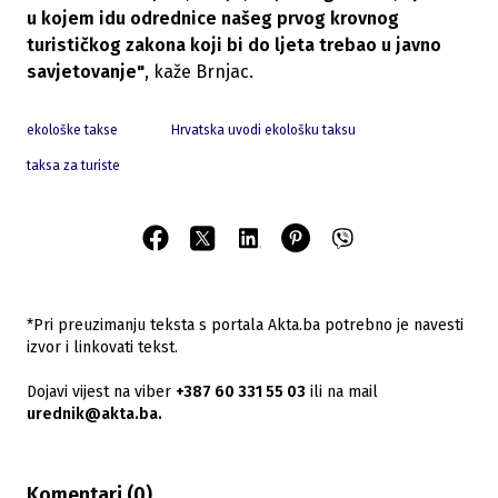
u kojem idu odrednice našeg prvog krovnog
turističkog zakona koji bi do ljeta trebao u javno
savjetovanje"
, kaže Brnjac.
ekološke takse
Hrvatska uvodi ekološku taksu
taksa za turiste
*Pri preuzimanju teksta s portala Akta.ba potrebno je navesti
izvor i linkovati tekst.
Dojavi vijest na viber
+387 60 331 55 03
ili na mail
urednik@akta.ba.
Komentari (
0
)