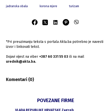
jadranska obala
korona mjere
turizam
*Pri preuzimanju teksta s portala Akta.ba potrebno je navesti
izvor i linkovati tekst.
Dojavi vijest na viber
+387 60 331 55 03
ili na mail
urednik@akta.ba.
Komentari (
0
)
POVEZANE FIRME
VLADA REPUBLIKE HRVATSKE Zagreb