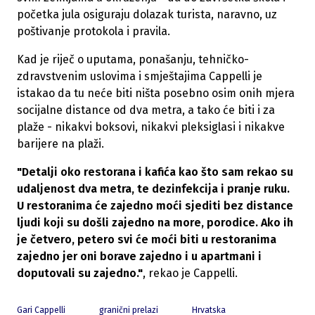
početka jula osiguraju dolazak turista, naravno, uz
poštivanje protokola i pravila.
Kad je riječ o uputama, ponašanju, tehničko-
zdravstvenim uslovima i smještajima Cappelli je
istakao da tu neće biti ništa posebno osim onih mjera
socijalne distance od dva metra, a tako će biti i za
plaže - nikakvi boksovi, nikakvi pleksiglasi i nikakve
barijere na plaži.
"Detalji oko restorana i kafića kao što sam rekao su
udaljenost dva metra, te dezinfekcija i pranje ruku.
U restoranima će zajedno moći sjediti bez distance
ljudi koji su došli zajedno na more, porodice. Ako ih
je četvero, petero svi će moći biti u restoranima
zajedno jer oni borave zajedno i u apartmani i
doputovali su zajedno."
, rekao je Cappelli.
Gari Cappelli
granični prelazi
Hrvatska