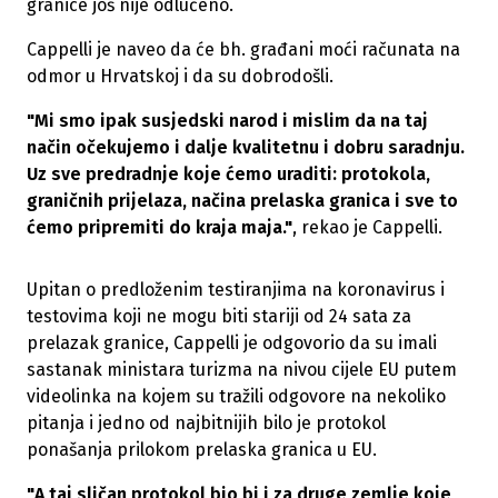
granice još nije odlučeno.
Cappelli je naveo da će bh. građani moći računata na
odmor u Hrvatskoj i da su dobrodošli.
"Mi smo ipak susjedski narod i mislim da na taj
način očekujemo i dalje kvalitetnu i dobru saradnju.
Uz sve predradnje koje ćemo uraditi: protokola,
graničnih prijelaza, načina prelaska granica i sve to
ćemo pripremiti do kraja maja."
, rekao je Cappelli.
Upitan o predloženim testiranjima na koronavirus i
testovima koji ne mogu biti stariji od 24 sata za
prelazak granice, Cappelli je odgovorio da su imali
sastanak ministara turizma na nivou cijele EU putem
videolinka na kojem su tražili odgovore na nekoliko
pitanja i jedno od najbitnijih bilo je protokol
ponašanja prilokom prelaska granica u EU.
"A taj sličan protokol bio bi i za druge zemlje koje