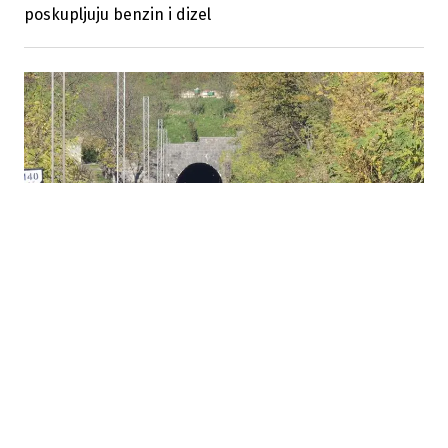
poskupljuju benzin i dizel
25.07.2026
|
NOVA STUDIJA BUDI NADU
Može li Unska pruga nakon tri decenije čekanja
konačno dobiti novu šansu?