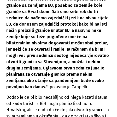
graniče sa zemljama EU, posebno za zemlje koje
graniče sa Hrvatskom. Dali smo sebi rok do tri
sedmice da nađemo zajednički jezik na nivou cijele
EU, da donesem zajednički protokol kako bi na isti
način prelazili granice unutar EU, a naravno neke
zemlje koje su teže pogođene one će na
bilateralnim nivoima dogovarati međusobni prelaz,
jer neki će se otvarati i ranije. Ja računam da bi mi
mogli već prvu sedmicu šestog mjeseca vjerovatno
otvoriti granicu sa Slovenijom, a možda i nekim
drugim zemljama. Uglavnom prva sedmica juna je
planirana za otvaranje granica prema nekim
zemljama ako stanje sa pandemijom bude ovako
povoljno kao danas."
, pojasnio je Cappelli.
Dodao je da bi bilo neozbiljno od njega kazati datum
od kada turisti iz BiH mogu planirati odmor u
Hrvatskoj, ali se nada da će do jula otvoriti granicu sa
svim zemljama u okruženju - da do završetka škola i