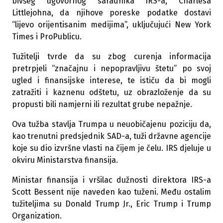
bivšeg ugovornog saradnika IRS-a, Charlesa
Littlejohna, da njihove poreske podatke dostavi
“lijevo orijentisanim medijima”, uključujući New York
Times i ProPublicu.
Tužitelji tvrde da su zbog curenja informacija
pretrpjeli “značajnu i nepopravljivu štetu” po svoj
ugled i finansijske interese, te ističu da bi mogli
zatražiti i kaznenu odštetu, uz obrazloženje da su
propusti bili namjerni ili rezultat grube nepažnje.
Ova tužba stavlja Trumpa u neuobičajenu poziciju da,
kao trenutni predsjednik SAD-a, tuži državne agencije
koje su dio izvršne vlasti na čijem je čelu. IRS djeluje u
okviru Ministarstva finansija.
Ministar finansija i vršilac dužnosti direktora IRS-a
Scott Bessent nije naveden kao tuženi. Među ostalim
tužiteljima su Donald Trump Jr., Eric Trump i Trump
Organization.