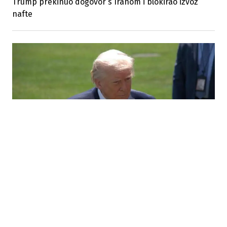
Trump prekinuo dogovor s Iranom i blokirao izvoz
nafte
29.06.2026
|
ZBOG POREZA NA DIGITALNE USLUGE
Trump zaprijetio EU carinama od 100 posto