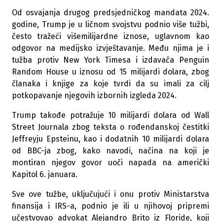
Od osvajanja drugog predsjedničkog mandata 2024.
godine, Trump je u ličnom svojstvu podnio više tužbi,
često tražeći višemilijardne iznose, uglavnom kao
odgovor na medijsko izvještavanje. Među njima je i
tužba protiv New York Timesa i izdavača Penguin
Random House u iznosu od 15 milijardi dolara, zbog
članaka i knjige za koje tvrdi da su imali za cilj
potkopavanje njegovih izbornih izgleda 2024.
Trump takođe potražuje 10 milijardi dolara od Wall
Street Journala zbog teksta o rođendanskoj čestitki
Jeffreyju Epsteinu, kao i dodatnih 10 milijardi dolara
od BBC-ja zbog, kako navodi, načina na koji je
montiran njegov govor uoči napada na američki
Kapitol 6. januara.
Sve ove tužbe, uključujući i onu protiv Ministarstva
finansija i IRS-a, podnio je ili u njihovoj pripremi
učestvovao advokat Alejandro Brito iz Floride, koji