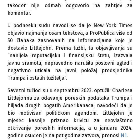
također nije odmah odgovorio na zahtjev za
komentar.
U podnesku sudu navodi se da je New York Times
objavio najmanje osam tekstova, a ProPublica više od
50 članaka zasnovanih na informacijama koje je
dostavio Littlejohn. Prema tužbi, ta objavljivanja su
“nanijela reputacijsku i finansijsku štetu, izazvala
javnu sramotu, nepravedno narušila poslovni ugled i
negativno uticala na javni položaj predsjednika
Trumpa i ostalih tužitelja”.
Savezni tužioci su u septembru 2023. optužili Charlesa
Littlejohna za odavanje poreskih podataka Trumpa i
hiljada drugih bogatih Amerikanaca, navodeći da je
bio motivisan političkom agendom. Littlejohn je
mjesec kasnije priznao krivicu za neovlašteno
otkrivanje poreskih informacija, a u januaru 2024.
godine osuđen je na pet godina zatvora, prenosi
N1
.