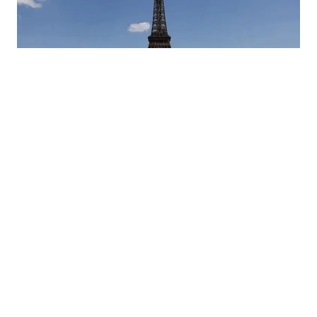
26.06.2026
|
POSLJEDICE KLIMATSKIH PROMJENA
Klimatski šok u Francuskoj: Vrućine ugrozile turizam