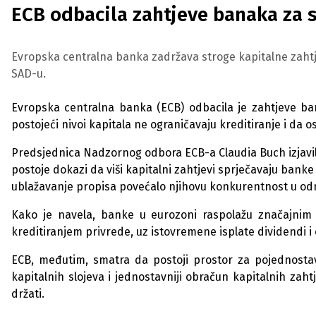
ECB odbacila zahtjeve banaka za 
Evropska centralna banka zadržava stroge kapitalne zahtje
SAD-u.
Evropska centralna banka (ECB) odbacila je zahtjeve ban
postojeći nivoi kapitala ne ograničavaju kreditiranje i da os
Predsjednica Nadzornog odbora ECB-a Claudia Buch izjavila
postoje dokazi da viši kapitalni zahtjevi sprječavaju bank
ublažavanje propisa povećalo njihovu konkurentnost u odno
Kako je navela, banke u eurozoni raspolažu značajnim 
kreditiranjem privrede, uz istovremene isplate dividendi i
ECB, međutim, smatra da postoji prostor za pojednostavl
kapitalnih slojeva i jednostavniji obračun kapitalnih zah
držati.