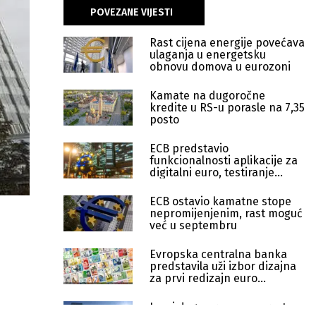
POVEZANE VIJESTI
Rast cijena energije povećava
ulaganja u energetsku
obnovu domova u eurozoni
Kamate na dugoročne
kredite u RS-u porasle na 7,35
posto
ECB predstavio
funkcionalnosti aplikacije za
digitalni euro, testiranje
kreće 2027.
ECB ostavio kamatne stope
nepromijenjenim, rast moguć
već u septembru
Evropska centralna banka
predstavila uži izbor dizajna
za prvi redizajn euro
novčanica
Javni dug eurozone porastao