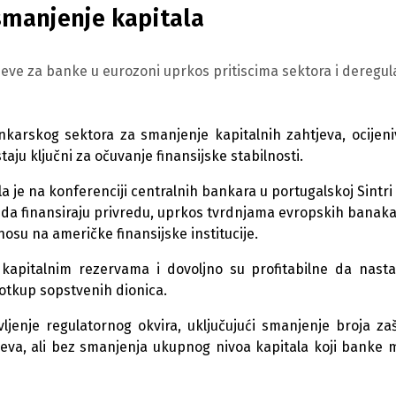
smanjenje kapitala
ve za banke u eurozoni uprkos pritiscima sektora i deregula
karskog sektora za smanjenje kapitalnih zahtjeva, ocijeni
taju ključni za očuvanje finansijske stabilnosti.
 je na konferenciji centralnih bankara u portugalskoj Sintri
e da finansiraju privredu, uprkos tvrdnjama evropskih banaka
su na američke finansijske institucije.
kapitalnim rezervama i dovoljno su profitabilne da nast
 otkup sopstvenih dionica.
jenje regulatornog okvira, uključujući smanjenje broja zaš
tjeva, ali bez smanjenja ukupnog nivoa kapitala koji banke 