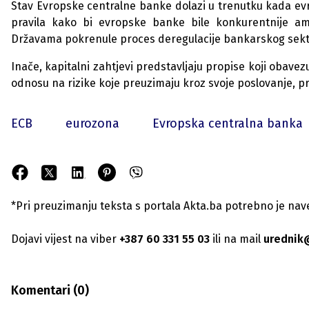
Stav Evropske centralne banke dolazi u trenutku kada evr
pravila kako bi evropske banke bile konkurentnije am
Državama pokrenule proces deregulacije bankarskog sekt
Inače, kapitalni zahtjevi predstavljaju propise koji obav
odnosu na rizike koje preuzimaju kroz svoje poslovanje, p
ECB
eurozona
Evropska centralna banka
*Pri preuzimanju teksta s portala Akta.ba potrebno je navest
Dojavi vijest na viber
+387 60 331 55 03
ili na mail
urednik
Komentari (
0
)