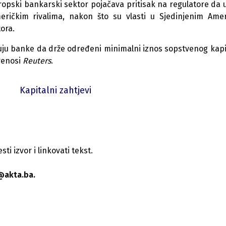
opski bankarski sektor pojačava pritisak na regulatore da 
eričkim rivalima, nakon što su vlasti u Sjedinjenim Ame
ora.
ezuju banke da drže određeni minimalni iznos sopstvenog kapi
renosi
Reuters
.
Kapitalni zahtjevi
i izvor i linkovati tekst.
@akta.ba.