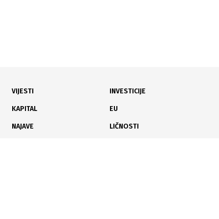
VIJESTI
INVESTICIJE
09.02.2026
|
EKONOMIJA POD PRITISKOM
KAPITAL
EU
Šef Mercedesa: Njemačka mora ponovo više raditi ili
NAJAVE
LIČNOSTI
slijedi ekonomski pad
KARIJERA
PAUZA
ANALIZE