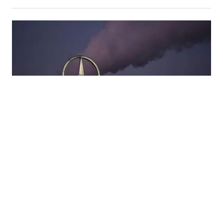
18.05.2026
|
AUTO-GIGANTI ULAZE U VOJNU INDUSTRIJU
Nakon Volkswagena, i Mercedes razmatra ulazak u
vojnu industriju