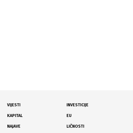
29.06.2024
|
NASELJE PRIJEKO
Nastavlja se izgradnja modernog obdaništa i jaslica u
Visokom
VIJESTI
INVESTICIJE
19.03.2024
|
FINANCIJSKE POTEŠKOĆE
KAPITAL
EU
Proizvođači presadnica traže više sredstava iz
NAJAVE
LIČNOSTI
federalnog proračuna