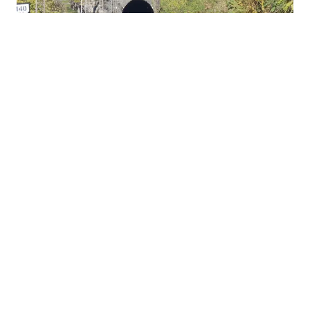
25.07.2026
|
NOVA STUDIJA BUDI NADU
Može li Unska pruga nakon tri decenije čekanja
konačno dobiti novu šansu?