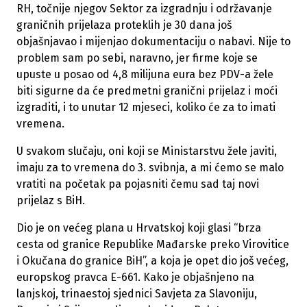
RH, točnije njegov Sektor za izgradnju i održavanje
graničnih prijelaza proteklih je 30 dana još
objašnjavao i mijenjao dokumentaciju o nabavi. Nije to
problem sam po sebi, naravno, jer firme koje se
upuste u posao od 4,8 milijuna eura bez PDV-a žele
biti sigurne da će predmetni granični prijelaz i moći
izgraditi, i to unutar 12 mjeseci, koliko će za to imati
vremena.
U svakom slučaju, oni koji se Ministarstvu žele javiti,
imaju za to vremena do 3. svibnja, a mi ćemo se malo
vratiti na početak pa pojasniti čemu sad taj novi
prijelaz s BiH.
Dio je on većeg plana u Hrvatskoj koji glasi “brza
cesta od granice Republike Mađarske preko Virovitice
i Okučana do granice BiH”, a koja je opet dio još većeg,
europskog pravca E-661. Kako je objašnjeno na
lanjskoj, trinaestoj sjednici Savjeta za Slavoniju,