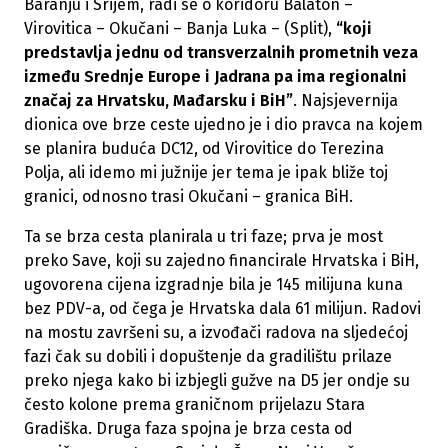
Baranju i Srijem, radi se o koridoru Balaton –
Virovitica – Okučani – Banja Luka – (Split),
“koji
predstavlja jednu od transverzalnih prometnih veza
između Srednje Europe i Jadrana pa ima regionalni
značaj za Hrvatsku, Mađarsku i BiH”
. Najsjevernija
dionica ove brze ceste ujedno je i dio pravca na kojem
se planira buduća DC12, od Virovitice do Terezina
Polja, ali idemo mi južnije jer tema je ipak bliže toj
granici, odnosno trasi Okučani – granica BiH.
Ta se brza cesta planirala u tri faze; prva je most
preko Save, koji su zajedno financirale Hrvatska i BiH,
ugovorena cijena izgradnje bila je 145 milijuna kuna
bez PDV-a, od čega je Hrvatska dala 61 milijun. Radovi
na mostu završeni su, a izvođači radova na sljedećoj
fazi čak su dobili i dopuštenje da gradilištu prilaze
preko njega kako bi izbjegli gužve na D5 jer ondje su
često kolone prema graničnom prijelazu Stara
Gradiška. Druga faza spojna je brza cesta od