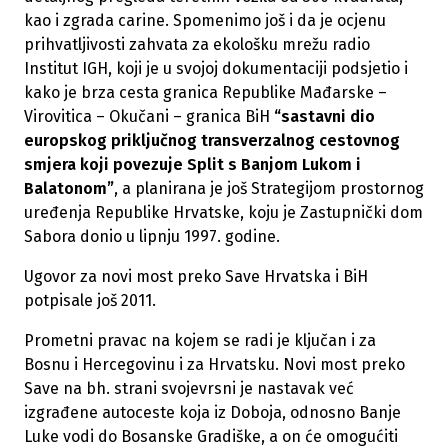
kao i zgrada carine. Spomenimo još i da je ocjenu
prihvatljivosti zahvata za ekološku mrežu radio
Institut IGH, koji je u svojoj dokumentaciji podsjetio i
kako je brza cesta granica Republike Mađarske –
Virovitica – Okučani – granica BiH
“sastavni dio
europskog priključnog transverzalnog cestovnog
smjera koji povezuje Split s Banjom Lukom i
Balatonom”
, a planirana je još Strategijom prostornog
uređenja Republike Hrvatske, koju je Zastupnički dom
Sabora donio u lipnju 1997. godine.
Ugovor za novi most preko Save Hrvatska i BiH
potpisale još 2011.
Prometni pravac na kojem se radi je ključan i za
Bosnu i Hercegovinu i za Hrvatsku. Novi most preko
Save na bh. strani svojevrsni je nastavak već
izgrađene autoceste koja iz Doboja, odnosno Banje
Luke vodi do Bosanske Gradiške, a on će omogućiti