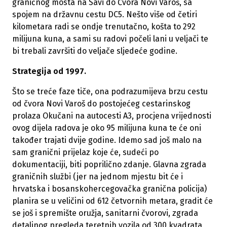
graničnog mosta na Savi do Čvora Novi Varoš, sa
spojem na državnu cestu DC5. Nešto više od četiri
kilometara radi se ondje trenutačno, košta to 292
milijuna kuna, a sami su radovi počeli lani u veljači te
bi trebali završiti do veljače sljedeće godine.
Strategija od 1997.
Što se treće faze tiče, ona podrazumijeva brzu cestu
od čvora Novi Varoš do postojećeg cestarinskog
prolaza Okučani na autocesti A3, procjena vrijednosti
ovog dijela radova je oko 95 milijuna kuna te će oni
također trajati dvije godine. Idemo sad još malo na
sam granični prijelaz koje će, sudeći po
dokumentaciji, biti poprilično zdanje. Glavna zgrada
graničnih službi (jer na jednom mjestu bit će i
hrvatska i bosanskohercegovačka granična policija)
planira se u veličini od 612 četvornih metara, gradit će
se još i spremište oružja, sanitarni čvorovi, zgrada
detaljnog pregleda teretnih vozila od 300 kvadrata,