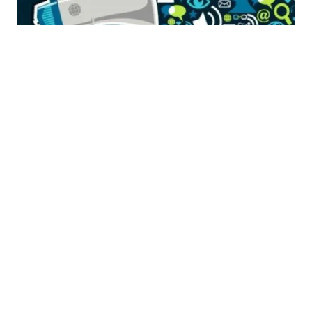
03.08.2026
|
ORGANIZACIJE CIVILNOG DRUŠTVA
Pravilnik - finansiranje projekata neprofitnih
organizacija