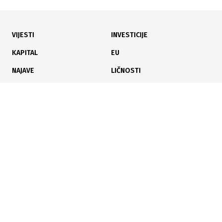
VIJESTI
INVESTICIJE
15.07.2026
|
NA ARHITEKTONSKOM FAKULTETU
KAPITAL
EU
Predstavljen idejni projekt budućeg Centra za mlade
NAJAVE
LIČNOSTI
Sarajevo u kompleksu Vila Braun
KARIJERA
PAUZA
ANALIZE
14.07.2026
|
UREĐENJE PARKOVA
Poslujte bolje!