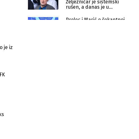
Željezničar je sistemski
rušen, a danas je u
dužničkom ropstvu
Prelec i Marić o šokantnoj
situaciji u Željezničaru
Sanin Mirvić podnio ostavku na
 je iz
poziciju predsjednika Upravnog
odbora FK Željezničara
Predstava "Za život cijeli" oduševila
publiku pričom o Željezničaru i
 FK
Sarajevu
Šta sve donosi novi Urbanistički
plan urbanog područja Sarajevo
Gradsko vijeće Sarajeva razmatra
novi Urbanistički plan za narednih
ks
20 godina
Južna tribina Stadiona Grbavica do
kraja godine, vrijednost projekta