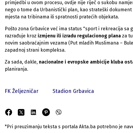
primjedbi u ovom procesu, ovdje nije riječ o sukobu namjen
nego o tome da Urbanistički plan, kao strateški dokument
mjesta na tribinama ili spratnosti pratećih objekata.
Pošto zona Grbavice već ima status "sport i rekreacija sa 
razrađuje kroz
izmjenu ili izradu regulacionog plana
za tu
novim saobraćajnim vezama (Put mladih Muslimana – Bulev
zapadnoj strani kompleksa.
Za sada, dakle,
nacionalne i evropske ambicije kluba ost
planiranja.
FK Željezničar
Stadion Grbavica
*Pri preuzimanju teksta s portala Akta.ba potrebno je navest