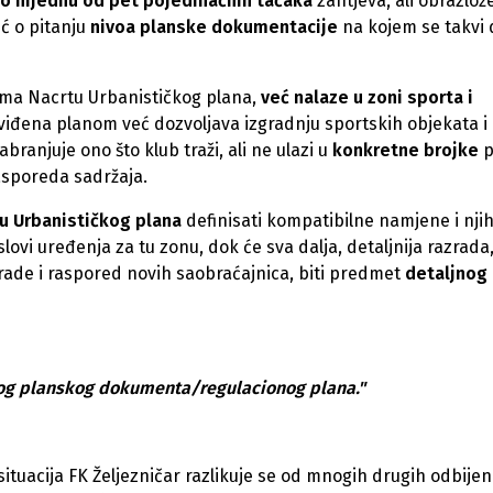
tio nijednu od pet pojedinačnih tačaka
zahtjeva, ali obrazlož
eć o pitanju
nivoa planske dokumentacije
na kojem se takvi d
ema Nacrtu Urbanističkog plana,
već nalaze u zoni sporta i
iđena planom već dozvoljava izgradnju sportskih objekata i
abranjuje ono što klub traži, ali ne ulazi u
konkretne brojke
p
rasporeda sadržaja.
u Urbanističkog plana
definisati kompatibilne namjene i nji
lovi uređenja za tu zonu, dok će sva dalja, detaljnija razrada
grade i raspored novih saobraćajnica, biti predmet
detaljnog
jnog planskog dokumenta/regulacionog plana."
situacija FK Željezničar razlikuje se od mnogih drugih odbijen