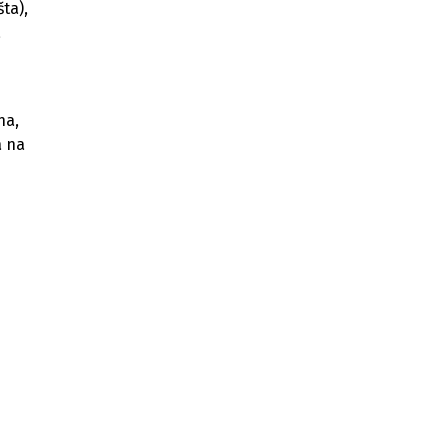
ta),
a
na,
a na