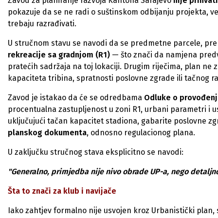
Zavod za planiranje razvoja Kantona Sarajevo
nije prihva
pokazuje da se ne radi o suštinskom odbijanju projekta, v
trebaju razrađivati.
U stručnom stavu se navodi da se predmetne parcele, pr
rekreacije sa gradnjom (R1)
— što znači da namjena predv
pratećih sadržaja na toj lokaciji. Drugim riječima, plan ne z
kapaciteta tribina, spratnosti poslovne zgrade ili tačnog 
Zavod je istakao da će se odredbama
Odluke o provođenj
procentualna zastupljenost u zoni R1, urbani parametri i us
uključujući tačan kapacitet stadiona, gabarite poslovne z
planskog dokumenta
, odnosno regulacionog plana.
U zaključku stručnog stava eksplicitno se navodi:
"Generalno, primjedba nije nivo obrade UP-a, nego detal
Šta to znači za klub i navijače
Iako zahtjev formalno nije usvojen kroz Urbanistički plan, 