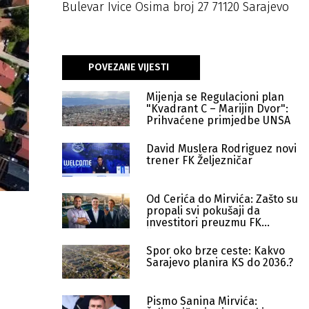
Bulevar Ivice Osima broj 27 71120 Sarajevo
POVEZANE VIJESTI
Mijenja se Regulacioni plan
"Kvadrant C – Marijin Dvor":
Prihvaćene primjedbe UNSA
David Muslera Rodriguez novi
trener FK Željezničar
Od Cerića do Mirvića: Zašto su
propali svi pokušaji da
investitori preuzmu FK
Željezničar?
Spor oko brze ceste: Kakvo
Sarajevo planira KS do 2036.?
Pismo Sanina Mirvića: