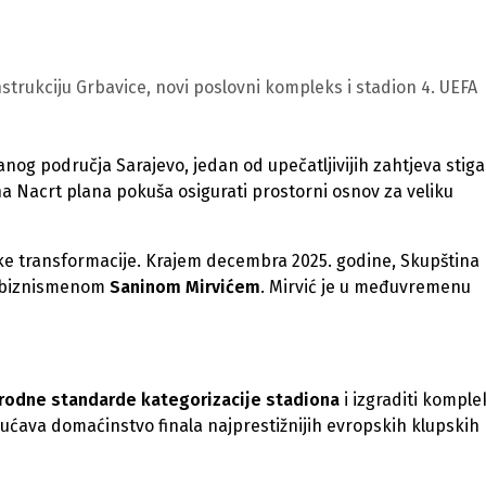
nstrukciju Grbavice, novi poslovni kompleks i stadion 4. UEFA
g područja Sarajevo, jedan od upečatljivijih zahtjeva stigao
u na Nacrt plana pokuša osigurati prostorni osnov za veliku
like transformacije. Krajem decembra 2025. godine, Skupština
sa biznismenom
Saninom Mirvićem
. Mirvić je u međuvremenu
rodne standarde kategorizacije stadiona
i izgraditi komple
ućava domaćinstvo finala najprestižnijih evropskih klupskih