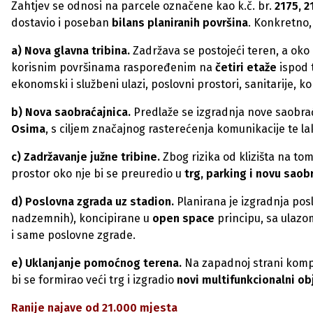
Zahtjev se odnosi na parcele označene kao k.č. br.
2175, 2
dostavio i poseban
bilans planiranih površina
. Konkretno,
a) Nova glavna tribina.
Zadržava se postojeći teren, a oko 
korisnim površinama raspoređenim na
četiri etaže
ispod t
ekonomski i službeni ulazi, poslovni prostori, sanitarije, k
b) Nova saobraćajnica.
Predlaže se izgradnja nove saobrać
Osima
, s ciljem značajnog rasterećenja komunikacije te la
c) Zadržavanje južne tribine.
Zbog rizika od klizišta na tom
prostor oko nje bi se preuredio u
trg, parking i novu saob
d) Poslovna zgrada uz stadion.
Planirana je izgradnja pos
nadzemnih), koncipirane u
open space
principu, sa ulazom
i same poslovne zgrade.
e) Uklanjanje pomoćnog terena.
Na zapadnoj strani komp
bi se formirao veći trg i izgradio
novi multifunkcionalni ob
Ranije najave od 21.000 mjesta