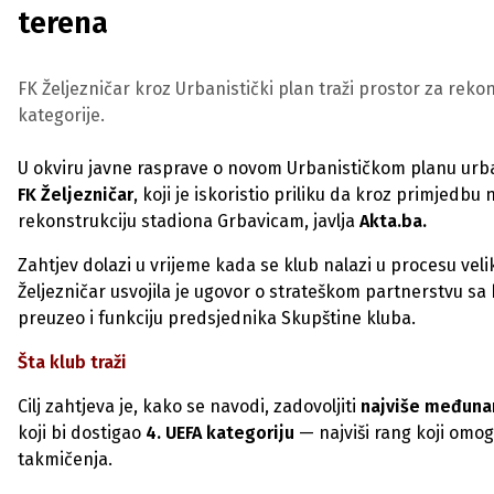
terena
FK Željezničar kroz Urbanistički plan traži prostor za reko
kategorije.
U okviru javne rasprave o novom Urbanističkom planu urbano
FK Željezničar
, koji je iskoristio priliku da kroz primjedb
rekonstrukciju stadiona Grbavicam, javlja
Akta.ba.
Zahtjev dolazi u vrijeme kada se klub nalazi u procesu ve
Željezničar usvojila je ugovor o strateškom partnerstvu 
preuzeo i funkciju predsjednika Skupštine kluba.
Šta klub traži
Cilj zahtjeva je, kako se navodi, zadovoljiti
najviše međuna
koji bi dostigao
4. UEFA kategoriju
— najviši rang koji omog
takmičenja.