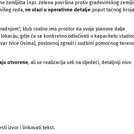
e zemljišta (npr. zelena površina protiv građevinskog zemljiš
 višeg reda,
ne ulazi u operativne detalje
poput tačnog broj
gradnjom", klub realno ima prostor da svoje planove dalje
 lokaciju, gdje će se konkretno odlučivati o kapacitetu stadio
ar Ivice Osima), poslovnoj zgradi i sudbini pomoćnog teren
aju otvorene
, ali se realizacija seli na sljedeći, detaljniji nivo
i izvor i linkovati tekst.