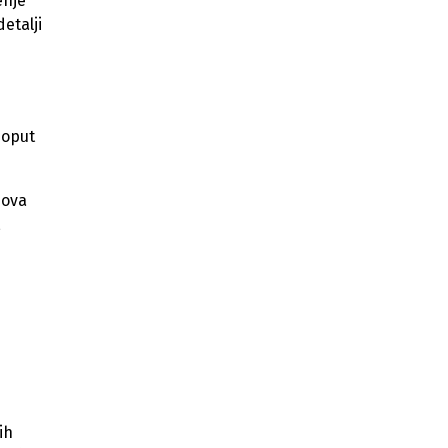
enje
etalji
oput
hova
,
ih