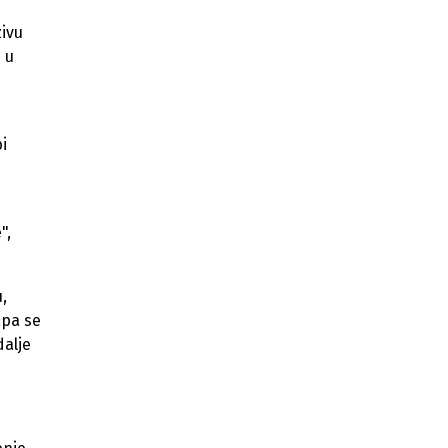
privatizovati
ivu
 u
bi
e
",
,
apa se
dalje