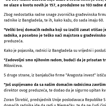
ne ulaze u kvotu novih je 157, a produžene su 103 radne 
Zbog nedostatka radne snage zvornička građevinska firma "Jo
radnike iz Bangladeša, te ih, kako kažu, do sada imaju 60.
"Veliki broj domaćih radnika koji su izučili zanat otišao
radnika, a posebno je teško naći majstora u građevinsk
preduzeća.
Kako je pojasnila, radnici iz Bangladeša su vrijedni i poslu
"Zadovoljni smo njihovim radom, budući da je prisutan t
Milovićeva.
S druge strane, iz banjalučke firme "Aragosta invest" ističu
"Još uspijevamo da sa našim domaćim radnicima završimo
direktor ovog preduzeća, te dodao da je sigurno upitan kva
Zoran Škrebić, predsjednik Unije poslodavaca Republike Sr
domaćih radnika ide da radi u Njemačku, te da ne čudi čin