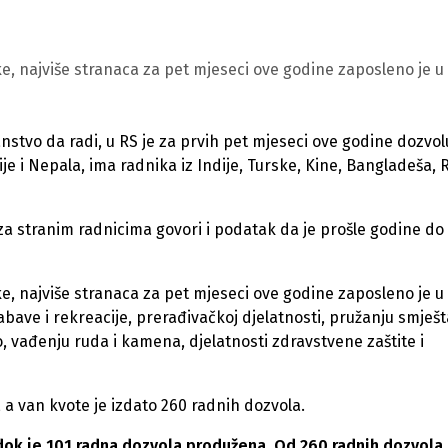
 najviše stranaca za pet mjeseci ove godine zaposleno je u
anstvo da radi, u RS je za prvih pet mjeseci ove godine dozvol
je i Nepala, ima radnika iz Indije, Turske, Kine, Bangladeša,
za stranim radnicima govori i podatak da je prošle godine do 
 najviše stranaca za pet mjeseci ove godine zaposleno je u
abave i rekreacije, prerađivačkoj djelatnosti, pružanju smješt
vo, vađenju ruda i kamena, djelatnosti zdravstvene zaštite i
 a van kvote je izdato 260 radnih dozvola.
 dok je 101 radna dozvola produžena. Od 260 radnih dozvola