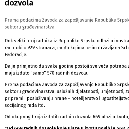
dozvola
Prema podacima Zavoda za zapošljavanje Republike Srpske,
sektoru građevinarstva
Dok veliki broj radnika iz Republike Srpske odlazi u inostr
rad dobilo 929 stranaca, među kojima, osim državljana Srbi
Federacije.
Da je primjetno da svake godine postoji sve veća potreba 
maja izdato "samo" 570 radnih dozvola.
Prema podacima Zavoda za zapošljavanje Republike Srpske,
sektoru građevinarstva, uslužnih djelatnosti, umjetnosti, z
pripremi i posluživanju hrane - hotelijerstvo i ugostiteljst
socijalnog rada itd.
Od ukupnog broja izdatih radnih dozvola 669 ulazi u kvotu,
"Od 669 radnih dozvola koje ulaze u kvotu novih je 568,