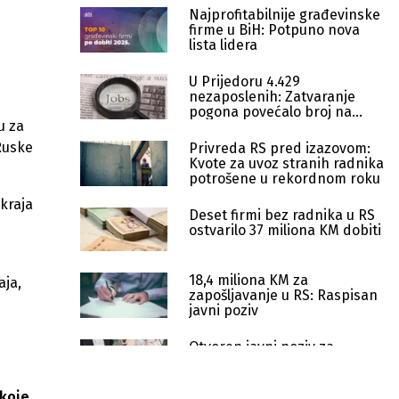
Najprofitabilnije građevinske
firme u BiH: Potpuno nova
lista lidera
U Prijedoru 4.429
nezaposlenih: Zatvaranje
pogona povećalo broj na
u za
birou
 Ruske
Privreda RS pred izazovom:
Kvote za uvoz stranih radnika
potrošene u rekordnom roku
kraja
Deset firmi bez radnika u RS
ostvarilo 37 miliona KM dobiti
18,4 miliona KM za
aja,
zapošljavanje u RS: Raspisan
javni poziv
Otvoren javni poziv za
zapošljavanje u RS-u vrijedan
18,5 miliona KM
 koje