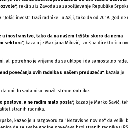
dozvole",
rekli su iz Zavoda za zapošljavanje Republike Srpsk
kić invest" traži radnike i u Aziji, tako da od 2019. godine 
 je u inostranstvo, tako da na našem tržištu skoro da nema
om sektoru",
kazala je Marijana Milović, izvršna direktorica o
šni, ali potrebno je vrijeme da se uklope i da samostalno rade.
rend povećanja ovih radnika u našem preduzeću",
kazala je
 da oni do sada nisu uvozili strane radnike.
 poslove, a ne radim malo posla",
kazao je Marko Savić, te
litet stranih radnika.
pske, kazao je u razgovoru za "Nezavisne novine" da veliki b
jenica da se svake godine povećava broj stranih radnika u RS