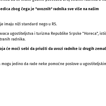
edica zbog čega je "uvoznih" radnika sve više na našim
oje imaju niži standard nego u RS.
aca ugostiteljstva i turizma Republike Srpske "Horeca", isti
tranih radnika.
ja će moći sebi da priušti da uvozi radnike iz drugih zemal
ja mogu jedino da rade neke pomoćne poslove u ugostiteljski