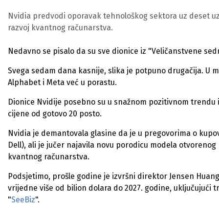
Nvidia predvodi oporavak tehnološkog sektora uz deset uza
razvoj kvantnog računarstva.
Nedavno se pisalo da su sve dionice iz "Veličanstvene se
Svega sedam dana kasnije, slika je potpuno drugačija. U mi
Alphabet i Meta već u porastu.
Dionice Nvidije posebno su u snažnom pozitivnom trendu i 
cijene od gotovo 20 posto.
Nvidia je demantovala glasine da je u pregovorima o kupov
Dell), ali je jučer najavila novu porodicu modela otvoreno
kvantnog računarstva.
Podsjetimo, prošle godine je izvršni direktor Jensen Huan
vrijedne više od bilion dolara do 2027. godine, uključujući
"
SeeBiz
".