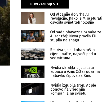
POVEZANE VIJESTI
Od Albanije do vrha AI
revolucije: Kako je Mira Murati
osvojila svijet tehnologije
Od sada obavezne oznake za
AI sadržaj: Nova pravila EU
stupila na snagu
Smirivanje sukoba srušilo
cijenu nafte, najveći pad u
sedmicama
Nvidia skratila bijelu listu
kupaca u Aziji: Oštar udar na
nabavku čipova za Kinu
Nvidia izgubila tron: Apple
ponovo najvrjednija
kompanija na svijetu
Micron nadmašio Metu i