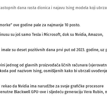
stopnih dana rasta dionica i najavu Ising modela koji ubrza
dmorke" ove godine pale za najmanje 10 posto.
nusu su još samo Tesla i Microsoft, dok su Nvidia, Amazon,
imale su deset pozitivnih dana prvi put od 2023. godine, uz 
ini jednog od glavnih proizvođača ličnih računara (vjerovat
g koda pod nazivom Ising, osmišljenih kako bi ubrzali uvođenj
g rekao da Nvidia ima narudžbe za svoje grafičke procesore
 trenutne Blackwell GPU-ove i sljedeću generaciju Vera Rubin, 