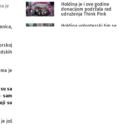
Holdina je i ove godine
ma je
donacijom podržala rad
udruženja Think Pink
Holdina volonterski tim se
anica,
pridružio akciji Let's Do It
orskoj
Postanite dio INA i EP Cluba
lojalnosti već danas!
udskih
Odvojite samo par minuta, ispunite
ima je
kratku anketu i uživajte u vrhunskoj
usluzi!
Holdina donirala 21.500,00 KM
 su sa
lokalnim zajednicama u BiH
o sam
oji su
Velika nagradna igra "CLASS PLUS
NATOČI U MERCEDES USKOČI"
je još
Holdina i Energopetrol donirale
10.000 KM SOS Dječijim selima u BiH