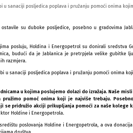
bi u sanaciji posljedica poplava i pružanju pomoći onima koji
ostavile su duboke posljedice, posebno u gradovima Jabl
ma posluju, Holdina i Energopetrol su donirali sredstva G
anica, budući da je Jablanica je pretrpjela velike gubitke lj
nih razmjera.
žbi u sanaciji posljedica poplava i pružanju pomoći onima koj
nicama u kojima poslujemo dolazi do izražaja. Naše misli
a pružimo pomoć onima koji je najviše trebaju. Posebn
i se pridružio akciji prikupljanja pomoći za naše kolege k
irektor Holdine i Energopetrola.
redištu poslovanja Holdine i Energopetrola, a ova donacija 
rijama društva.