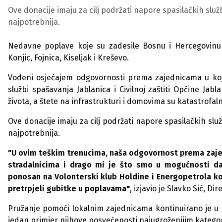
Ove donacije imaju za cilj podržati napore spasilačkih služ
najpotrebnija.
Nedavne poplave koje su zadesile Bosnu i Hercegovinu 
Konjic, Fojnica, Kiseljak i Kreševo.
Vođeni osjećajem odgovornosti prema zajednicama u koji
službi spašavanja Jablanica i Civilnoj zaštiti Općine Jabl
života, a štete na infrastrukturi i domovima su katastrofal
Ove donacije imaju za cilj podržati napore spasilačkih slu
najpotrebnija.
"U ovim teškim trenucima, naša odgovornost prema zajed
stradalnicima i drago mi je što smo u mogućnosti d
ponosan na Volonterski klub Holdine i Energopetrola koj
pretrpjeli gubitke u poplavama"
, izjavio je Slavko Sić, D
Pružanje pomoći lokalnim zajednicama kontinuirano je u s
jedan primjer njihove posvećenosti najugroženijim katego