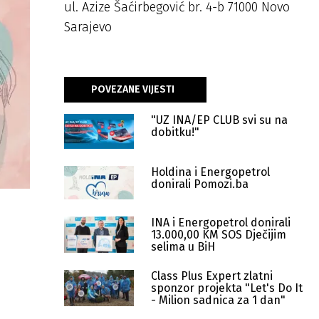
ul. Azize Šaćirbegović br. 4-b 71000 Novo
Sarajevo
POVEZANE VIJESTI
"UZ INA/EP CLUB svi su na
dobitku!"
Holdina i Energopetrol
donirali Pomozi.ba
INA i Energopetrol donirali
13.000,00 KM SOS Dječijim
selima u BiH
Class Plus Expert zlatni
sponzor projekta "Let's Do It
- Milion sadnica za 1 dan"