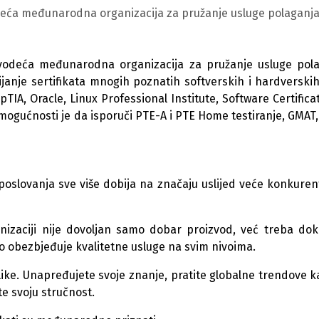
odeća međunarodna organizacija za pružanje usluge polaganj
e vodeća međunarodna organizacija za pružanje usluge pol
ijanje sertifikata mnogih poznatih softverskih i hardverski
IA, Oracle, Linux Professional Institute, Software Certificat
mogućnosti je da isporuči PTE-A i PTE Home testiranje, GMAT, 
oslovanja sve više dobija na značaju uslijed veće konkuren
anizaciji nije dovoljan samo dobar proizvod, već treba do
o obezbjeđuje kvalitetne usluge na svim nivoima.
elike. Unapređujete svoje znanje, pratite globalne trendove k
te svoju stručnost.