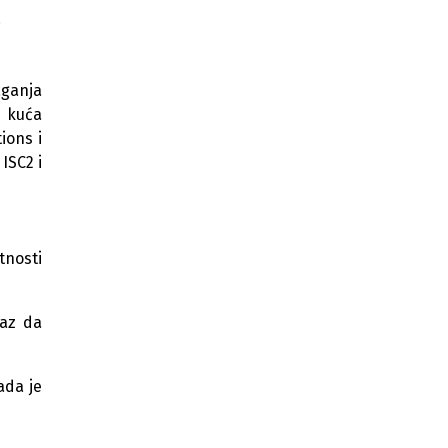
a
Za nove-stare uspjehe na novoj
lokaciji! (Foto)
Sa Calculus Training Centerom
aganja
započnite novo poglavlje u IT
h kuća
razvoju
ions i
PMP - Project management
ISC2 i
professional
Da li želiš da postaneš jedan od
Scratcher-a?
tnosti
Daliborove dvije godine na poslu:
Zahvaljujući hackathonu i Prointeru
do prve radne knjižice
kaz da
Prointer ITSS podržao manifestaciju
"Dani studenata Univerziteta u
ada je
Banjoj Luci"
Prointer ITSS: "Uz Cisco