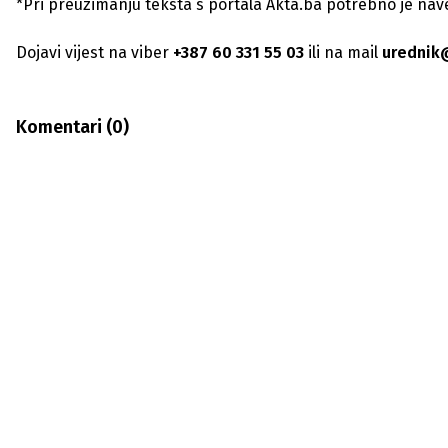
*Pri preuzimanju teksta s portala Akta.ba potrebno je navest
Dojavi vijest na viber
+387 60 331 55 03
ili na mail
urednik
Komentari (
0
)