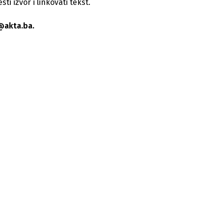
i izvor i linkovati tekst.
@akta.ba.