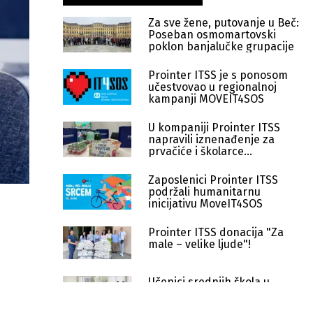
Za sve žene, putovanje u Beč:
Poseban osmomartovski
poklon banjalučke grupacije
Prointer ITSS je s ponosom
učestvovao u regionalnoj
kampanji MOVEIT4SOS
U kompaniji Prointer ITSS
napravili iznenađenje za
prvačiće i školarce
zaposlenika
Zaposlenici Prointer ITSS
podržali humanitarnu
inicijativu MoveIT4SOS
Prointer ITSS donacija "Za
male – velike ljude"!
Učenici srednjih škola u
posjeti Prointer ITSS