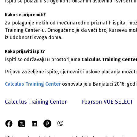
Ispiti se polažu u strogo kontrolisanim uslovima i svi serti
Kako se pripremiti?
Za polaganje nekih od međunarodno priznatih ispita, mo
Training Center-u. Omogućeno je da veći broj kurseva možete
iz udobnosti svoga doma.
Kako prijaviti ispit?
Ispiti se održavaju u prostorijama
Calculus Training Cente
Prijavu za željene ispite, cjenovnik i uslove plaćanja mož
Calculus Training Center
osnovala je u Banjaluci 2016. go
Calculus Training Center
Pearson VUE SELECT