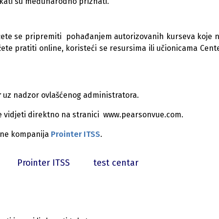
fikati su međunarodno priznati.
žete se pripremiti pohađanjem autorizovanih kurseva koje 
 pratiti online, koristeći se resursima ili učionicama Center
r
uz nadzor ovlašćenog administratora.
ete vidjeti direktno na stranici www.pearsonvue.com.
dine kompanija
Prointer ITSS
.
Prointer ITSS
test centar