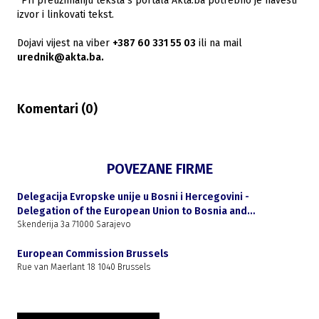
*Pri preuzimanju teksta s portala Akta.ba potrebno je navesti
izvor i linkovati tekst.
Dojavi vijest na viber
+387 60 331 55 03
ili na mail
urednik@akta.ba.
Komentari (
0
)
POVEZANE FIRME
Delegacija Evropske unije u Bosni i Hercegovini -
Delegation of the European Union to Bosnia and
Herzegovina
Skenderija 3a 71000 Sarajevo
European Commission Brussels
Rue van Maerlant 18 1040 Brussels