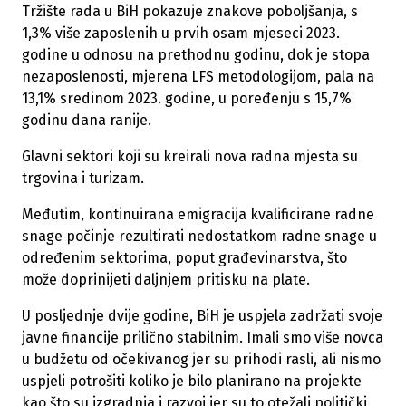
Tržište rada u BiH pokazuje znakove poboljšanja, s
1,3% više zaposlenih u prvih osam mjeseci 2023.
godine u odnosu na prethodnu godinu, dok je stopa
nezaposlenosti, mjerena LFS metodologijom, pala na
13,1% sredinom 2023. godine, u poređenju s 15,7%
godinu dana ranije.
Glavni sektori koji su kreirali nova radna mjesta su
trgovina i turizam.
Međutim, kontinuirana emigracija kvalificirane radne
snage počinje rezultirati nedostatkom radne snage u
određenim sektorima, poput građevinarstva, što
može doprinijeti daljnjem pritisku na plate.
U posljednje dvije godine, BiH je uspjela zadržati svoje
javne financije prilično stabilnim. Imali smo više novca
u budžetu od očekivanog jer su prihodi rasli, ali nismo
uspjeli potrošiti koliko je bilo planirano na projekte
kao što su izgradnja i razvoj jer su to otežali politički