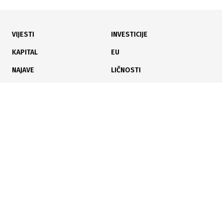
VIJESTI
INVESTICIJE
04.08.2026
|
ŠENGEN
Kriza za bh. prevoznike: Pravilo 90 u 180 dana vraća
KAPITAL
EU
vozače sa granica EU
NAJAVE
LIČNOSTI
KARIJERA
PAUZA
ANALIZE
03.08.2026
|
TRANSPARENTNOST UMJETNE INTELIGENCIJE
Od sada obavezne oznake za AI sadržaj: Nova pravila
Poslujte bolje!