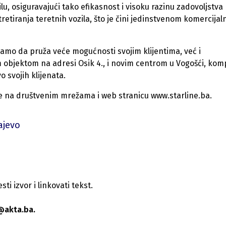
u, osiguravajući tako efikasnost i visoku razinu zadovoljstva
retiranja teretnih vozila, što je čini jedinstvenom komercija
amo da pruža veće mogućnosti svojim klijentima, već i
im objektom na adresi Osik 4., i novim centrom u Vogošći, kom
o svojih klijenata.
ofile na društvenim mrežama i web stranicu
www.starline.ba
.
ajevo
i izvor i linkovati tekst.
@akta.ba.