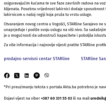
osiguravajućim kućama te sve faze završnih radova na vozil
klijenata. Posebnu vrijednost lakirnici dodaje sposobnost t
lakirnicom u našoj regiji koja pruža tu vrstu usluge.
Otvaranjem novog centra u Vogošći, STARline Sarajevo ne s
unaprjeđuje i podiže svoju uslugu na viši nivo. Sa sadašnj
je u mogućnosti da udvostruči kapacitete i poboljša iskustv
Za više informacija i najnovije vijesti pratite STARline pr
prodajno servisni centar STARline
STARline Sar
*Pri preuzimanju teksta s portala Akta.ba potrebno je navest
Dojavi vijest na viber
+387 60 331 55 03
ili na mail
urednik