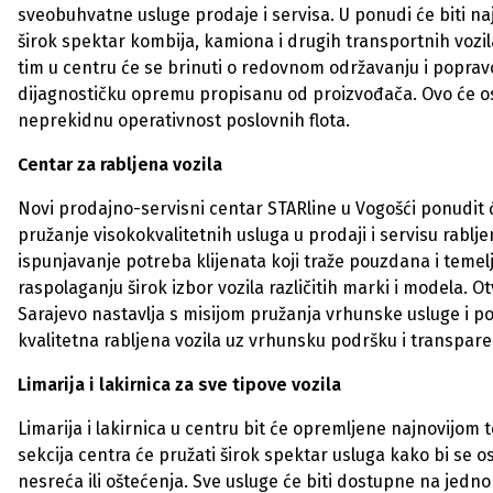
sveobuhvatne usluge prodaje i servisa. U ponudi će biti na
širok spektar kombija, kamiona i drugih transportnih vozil
tim u centru će se brinuti o redovnom održavanju i popravci
dijagnostičku opremu propisanu od proizvođača. Ovo će osi
neprekidnu operativnost poslovnih flota.
Centar za rabljena vozila
Novi prodajno-servisni centar STARline u Vogošći ponudit će 
pružanje visokokvalitetnih usluga u prodaji i servisu rabl
ispunjavanje potreba klijenata koji traže pouzdana i temel
raspolaganju širok izbor vozila različitih marki i modela. 
Sarajevo nastavlja s misijom pružanja vrhunske usluge i po
kvalitetna rabljena vozila uz vrhunsku podršku i transpare
Limarija i lakirnica za sve tipove vozila
Limarija i lakirnica u centru bit će opremljene najnovijom 
sekcija centra će pružati širok spektar usluga kako bi se 
nesreća ili oštećenja. Sve usluge će biti dostupne na jedno