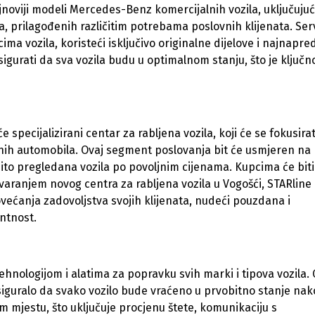
jnoviji modeli Mercedes-Benz komercijalnih vozila, uključujuć
a, prilagođenih različitim potrebama poslovnih klijenata. Ser
ma vozila, koristeći isključivo originalne dijelove i najnapre
gurati da sva vozila budu u optimalnom stanju, što je ključn
specijalizirani centar za rabljena vozila, koji će se fokusirat
jenih automobila. Ovaj segment poslovanja bit će usmjeren na
jito pregledana vozila po povoljnim cijenama. Kupcima će biti
Otvaranjem novog centra za rabljena vozila u Vogošći, STARline
većanja zadovoljstva svojih klijenata, nudeći pouzdana i
ntnost.
tehnologijom i alatima za popravku svih marki i tipova vozila.
osiguralo da svako vozilo bude vraćeno u prvobitno stanje na
m mjestu, što uključuje procjenu štete, komunikaciju s