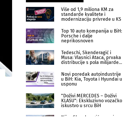
Više od 1,9 miliona KM za
standarde kvalitete i
modernizaciju privrede u KS
Top 10 auto kompanija u BiH:
Porsche i dalje
neprikosnoven
Tedeschi, Skenderagić i
Musa: Vlasnici Ataca, prvaka
distribucije s pola milijarde
KM
Novi poredak autoindustrije
u BiH: Kia, Toyota i Hyundai u
usponu
"Doživi MERCEDES – Doživi
KLASU": Ekskluzivno vozačko
iskustvo u srcu BiH
Nijaz Skenderagić preuzima
projekt obnove mostarskog
Razvitka