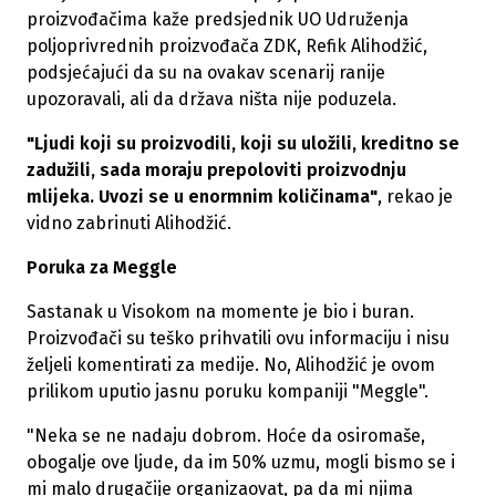
proizvođačima kaže predsjednik UO Udruženja
poljoprivrednih proizvođača ZDK, Refik Alihodžić,
podsjećajući da su na ovakav scenarij ranije
upozoravali, ali da država ništa nije poduzela.
"Ljudi koji su proizvodili, koji su uložili, kreditno se
zadužili, sada moraju prepoloviti proizvodnju
mlijeka. Uvozi se u enormnim količinama"
, rekao je
vidno zabrinuti Alihodžić.
Poruka za Meggle
Sastanak u Visokom na momente je bio i buran.
Proizvođači su teško prihvatili ovu informaciju i nisu
željeli komentirati za medije. No, Alihodžić je ovom
prilikom uputio jasnu poruku kompaniji "Meggle".
"Neka se ne nadaju dobrom. Hoće da osiromaše,
obogalje ove ljude, da im 50% uzmu, mogli bismo se i
mi malo drugačije organizaovat, pa da mi njima