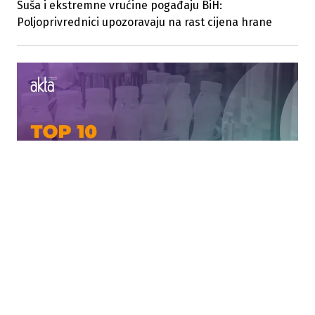
Suša i ekstremne vrućine pogađaju BiH:
Poljoprivrednici upozoravaju na rast cijena hrane
26.06.2026
|
IZNENAĐENJE NA VRHU
Zarada vodećih u BiH 2025: Mljekara bez radnika
postala lider po dobiti u BiH