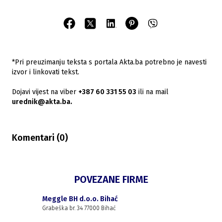
*Pri preuzimanju teksta s portala Akta.ba potrebno je navesti
izvor i linkovati tekst.
Dojavi vijest na viber
+387 60 331 55 03
ili na mail
urednik@akta.ba.
Komentari (
0
)
POVEZANE FIRME
Meggle BH d.o.o. Bihać
Grabeška br. 34 77000 Bihać