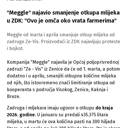
"Meggle" najavio smanjenje otkupa mlijeka
u ZDK: "Ovo je omča oko vrata farmerima"
Meggle od marta i aprila smanjuje otkup mlijeka od
zadruge Ze-Vis. Proizvođači iz ZDK najavljuju proteste
i bojkot.
Kompanija "Meggle" najavila je Općoj poljoprivrednoj
zadruzi "Ze - Vis" iz Zenice da će od 1. marta, a potom
dodatno i u aprilu, smanjiti otkupne količine mlijeka
od njih, što istovremeno znači limitiranje otkupa od
kooperanta s područja Visokog, Zenice, Kaknja i
Breze.
Zadruga i mljekara imaju ugovor o otkupu
do kraja
2026. godine.
U januaru su predali 435.375 litara
mlijeka, u martu će ova količina pasti na 300 hiljada