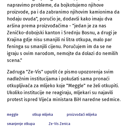
napravimo probleme, da bojkotujemo njihove
proizvode, pa i da zabranimo njihovim kamionima da
hodaju ovuda", poručio je, dodavši kako imaju dva
aršina prema proizvođačima - "jedan je za nas
Zeničko-dobojski kanton i Srednju Bosnu, a drugi je
Krajina gdje nisu smanjili ni litra otkupa, malo par
feninga su smanjili cijenu. Poručujem im da se ne
igraju s ovim narodom, nemojte da dolazi do nemilih
scena."
Zadruga "Ze-Vis" uputit će pismo upozorenja svim
nadležnim institucijama i pokušati sama pronaći
otkupljivača za mlijeko koje "Meggle" ne želi otkupiti.
Ukoliko institucije ne reagiraju, mljekari su najavili
protest ispred Vijeća ministara BiH naredne sedmice.
meggle
otkup mlijeka
proizvođači mlijeka
smanjenje otkupa
Ze-Vis Zenica