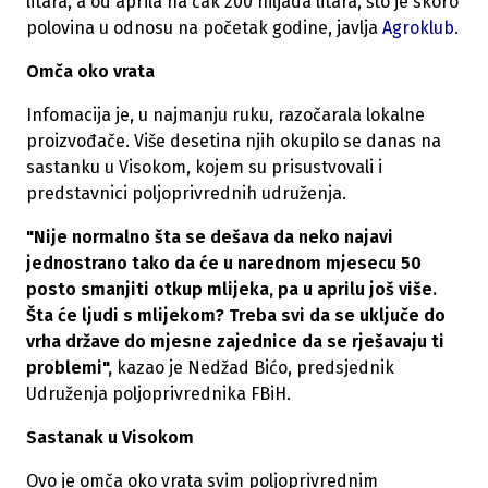
litara, a od aprila na čak 200 hiljada litara, što je skoro
polovina u odnosu na početak godine, javlja
Agroklub.
Omča oko vrata
Infomacija je, u najmanju ruku, razočarala lokalne
proizvođače. Više desetina njih okupilo se danas na
sastanku u Visokom, kojem su prisustvovali i
predstavnici poljoprivrednih udruženja.
"Nije normalno šta se dešava da neko najavi
jednostrano tako da će u narednom mjesecu 50
posto smanjiti otkup mlijeka, pa u aprilu još više.
Šta će ljudi s mlijekom? Treba svi da se uključe do
vrha države do mjesne zajednice da se rješavaju ti
problemi",
kazao je Nedžad Bićo, predsjednik
Udruženja poljoprivrednika FBiH.
Sastanak u Visokom
Ovo je omča oko vrata svim poljoprivrednim