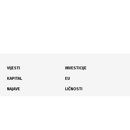
VIJESTI
INVESTICIJE
08.05.2026
|
TO 20 PO DOBITI
KAPITAL
EU
Ko zarađuje najviše u USK: Elektrometal ruši poredak,
NAJAVE
LIČNOSTI
novi lider dolazi niotkuda
KARIJERA
PAUZA
ANALIZE