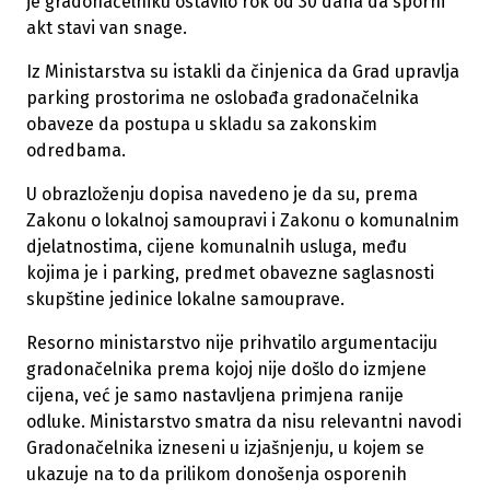
je gradonačelniku ostavilo rok od 30 dana da sporni
akt stavi van snage.
Iz Ministarstva su istakli da činjenica da Grad upravlja
parking prostorima ne oslobađa gradonačelnika
obaveze da postupa u skladu sa zakonskim
odredbama.
U obrazloženju dopisa navedeno je da su, prema
Zakonu o lokalnoj samoupravi i Zakonu o komunalnim
djelatnostima, cijene komunalnih usluga, među
kojima je i parking, predmet obavezne saglasnosti
skupštine jedinice lokalne samouprave.
Resorno ministarstvo nije prihvatilo argumentaciju
gradonačelnika prema kojoj nije došlo do izmjene
cijena, već je samo nastavljena primjena ranije
odluke. Ministarstvo smatra da nisu relevantni navodi
Gradonačelnika izneseni u izjašnjenju, u kojem se
ukazuje na to da prilikom donošenja osporenih