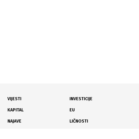
19.07.2026
|
TURISTIČKI PROMET
Banja Luka bilježi rekorde: Skok noćenja od 15 posto u
maju
VIJESTI
INVESTICIJE
12.07.2026
|
KOMUNALNA INFRASTRUKTURA
KAPITAL
EU
Ukinute restrikcije: Potkozarska sela ponovo imaju
NAJAVE
LIČNOSTI
vodu
KARIJERA
PAUZA