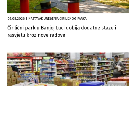
05.08.2026
|
NASTAVAK UREĐENJA ĆIRILIĆNOG PARKA
Ćirilični park u Banjoj Luci dobija dodatne staze i
rasvjetu kroz nove radove
27.07.2026
|
AKCIJA ZA UKIDANJE PDV-A
PSS pokrenuo akciju za ukidanje PDV-a na lijekove i
osnovne životne namirnice